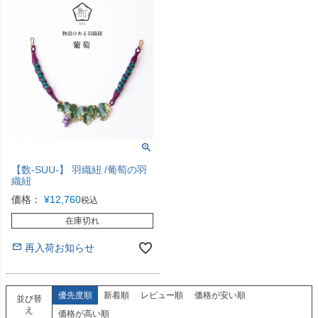
【数-SUU-】 羽織紐 /葡萄の羽
織紐
価格：
¥
12,760
税込
在庫切れ
再入荷お知らせ
優先度順
新着順
レビュー順
価格が安い順
並び替
え
価格が高い順