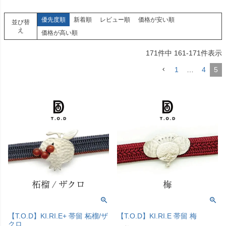
優先度順
新着順
レビュー順
価格が安い順
並び替
え
価格が高い順
171
件中
161
-
171
件表示
1
…
4
5
【T.O.D】KI.RI.E+ 帯留 柘榴/ザ
【T.O.D】KI.RI.E 帯留 梅
クロ