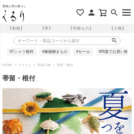
着物と和の暮らし
【着物】
【帯】
【羽織もの】
【小物】
#Tシャツ襦袢
#麻楊柳きもの
#セール
#問屋でお買い物
HOME
アイテム
和装小物
帯留・根付
帯留・根付