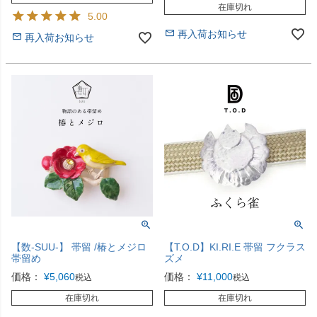
在庫切れ
5.00
再入荷お知らせ
再入荷お知らせ
【数-SUU-】 帯留 /椿とメジロ
【T.O.D】KI.RI.E 帯留 フクラス
帯留め
ズメ
価格：
¥
5,060
価格：
¥
11,000
税込
税込
在庫切れ
在庫切れ