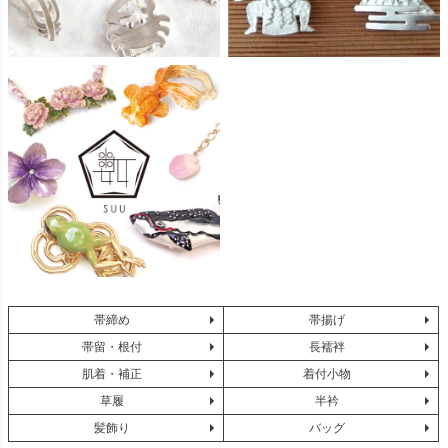
帯締め
帯揚げ
帯留・根付
長襦袢
肌着・補正
着付小物
草履
半衿
髪飾り
バッグ