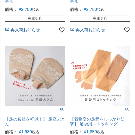
テル
テル
価格：
¥
2,750
価格：
¥
2,750
税込
税込
在庫切れ
在庫切れ
再入荷お知らせ
再入荷お知らせ
【足の負担を軽減！】 足座ぶと
【着物姿の足元をしっかり防
ん
寒】 足袋用ストッキング
価格：
¥
1,980
価格：
¥
1,650
税込
税込