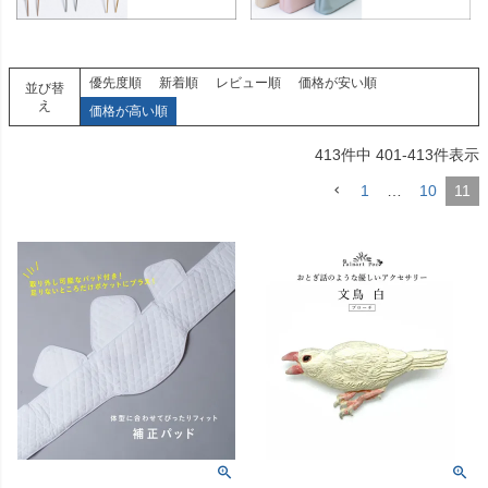
優先度順
新着順
レビュー順
価格が安い順
並び替
え
価格が高い順
413
件中
401
-
413
件表示
1
…
10
11