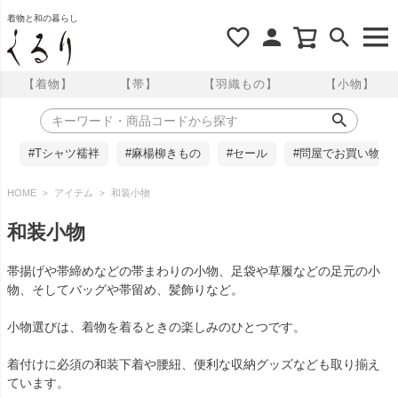
着物と和の暮らし
【着物】
【帯】
【羽織もの】
【小物】
#Tシャツ襦袢
#麻楊柳きもの
#セール
#問屋でお買い物
HOME
アイテム
和装小物
和装小物
帯揚げや帯締めなどの帯まわりの小物、足袋や草履などの足元の小
物、そしてバッグや帯留め、髪飾りなど。
小物選びは、着物を着るときの楽しみのひとつです。
着付けに必須の和装下着や腰紐、便利な収納グッズなども取り揃え
ています。