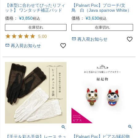
【体型に合わせてぴったりフィ
【Palnart Poc】ブローチ/文
ット】 ワンタッチ補正パッド
鳥 白（Java sparrow White）
価格：
¥
3,850
価格：
¥
3,630
税込
税込
在庫切れ
在庫切れ
5.00
再入荷お知らせ
再入荷お知らせ
【Palnart Poc】ピアス/縁起物
【手元を彩る手袋】レース チュ