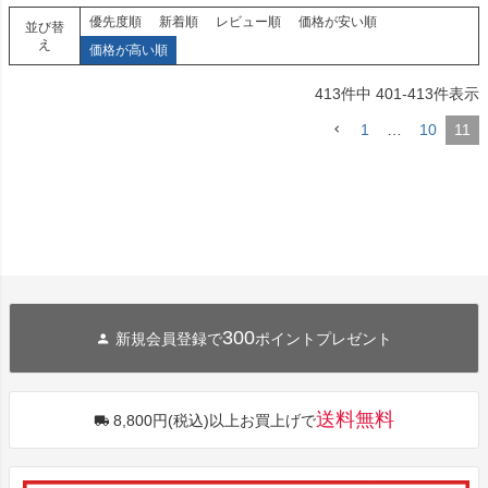
優先度順
新着順
レビュー順
価格が安い順
並び替
え
価格が高い順
413
件中
401
-
413
件表示
1
…
10
11
300
新規会員登録で
ポイントプレゼント
送料無料
8,800円(税込)以上お買上げで