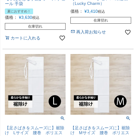
（Lucky Charm）
ール 手袋
価格：
¥
3,410
夏におすすめ！
税込
価格：
¥
3,630
税込
在庫切れ
在庫切れ
再入荷お知らせ
カートに入れる
【足さばきをスムーズに】裾除
【足さばきをスムーズに】裾除
け Lサイズ 腰巻 ポリエス
け Mサイズ 腰巻 ポリエス