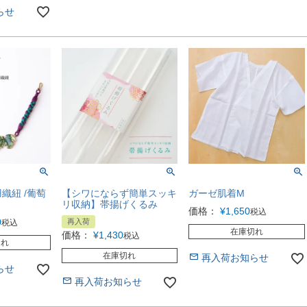
らせ
羽織紐 /葡萄
【シワにならず簡単スッキ
ガーゼ肌着M
リ収納】帯揚げくるみ
価格：
¥
1,650
税込
0
再入荷
税込
在庫切れ
価格：
¥
1,430
税込
切れ
在庫切れ
再入荷お知らせ
らせ
再入荷お知らせ