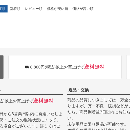
度順
新着順
レビュー順
価格が安い順
価格が高い順
送料無料
8,800円(税込)以上お買上げで
料
返品・交換
商品の品質につきましては、万全
送料無料
(税込)以上お買上げで
りますが、万一不良・破損などが
たら、商品到着後7日以内にお知
日から3営業日以内に発送いたしま
い。
況・ご注文の混雑状況によって、
未使用品に限り返品が可能です。
る場合がございます。詳しくは
ご