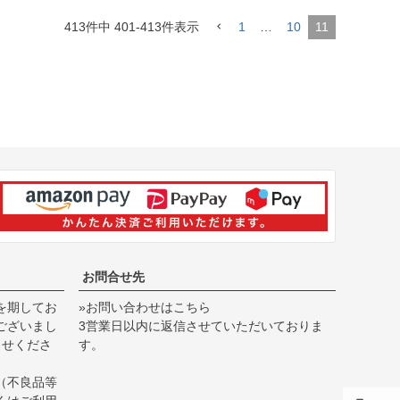
413
件中
401
-
413
件表示
1
…
10
11
お問合せ先
を期してお
»お問い合わせはこちら
ございまし
3営業日以内に返信させていただいておりま
らせくださ
す。
（不良品等