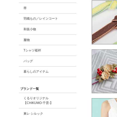
帯
羽織もの／レインコート
和装小物
履物
Tシャツ襦袢
バッグ
暮らしのアイテム
ブランド一覧
くるりオリジナル
【CHIKUMO-千雲-】
東レ シルック