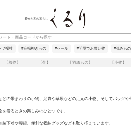
着物と和の暮らし
ャツ襦袢
#麻楊柳きもの
#セール
#問屋でお買い物
#読みもの
【着物】
【帯】
【羽織もの】
【小物】
などの帯まわりの小物、足袋や草履などの足元の小物、そしてバッグや
物を着るときの楽しみのひとつです。
和装下着や腰紐、便利な収納グッズなども取り揃えています。