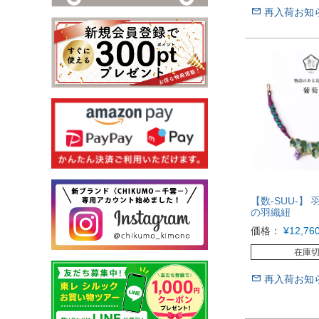
再入荷お知
【数-SUU-】 
の羽織紐
価格：
¥
12,76
在庫
再入荷お知