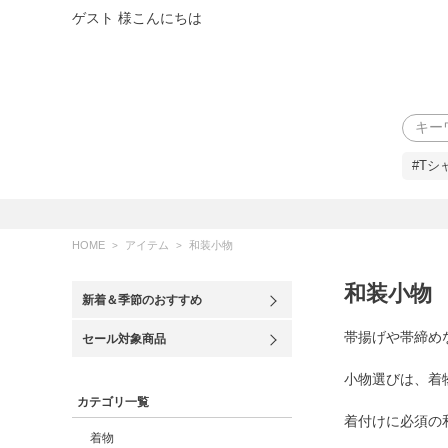
ゲスト 様こんにちは
検索
#Tシ
HOME
アイテム
和装小物
和装小物
新着＆季節のおすすめ
帯揚げや帯締め
セール対象商品
小物選びは、着
カテゴリ一覧
着付けに必須の
着物