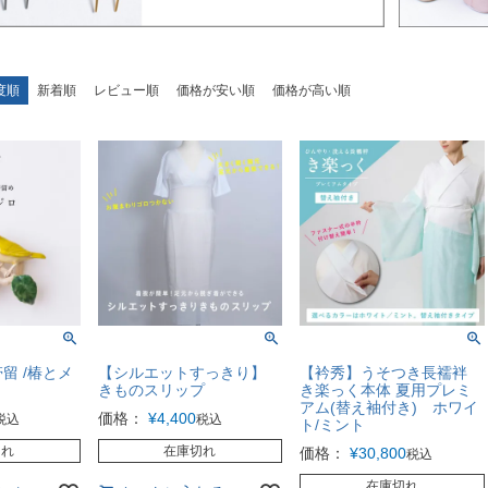
度順
新着順
レビュー順
価格が安い順
価格が高い順
帯留 /椿とメ
【シルエットすっきり】
【衿秀】うそつき長襦袢
きものスリップ
き楽っく本体 夏用プレミ
アム(替え袖付き) ホワイ
価格：
¥
4,400
税込
税込
ト/ミント
切れ
在庫切れ
価格：
¥
30,800
税込
在庫切れ