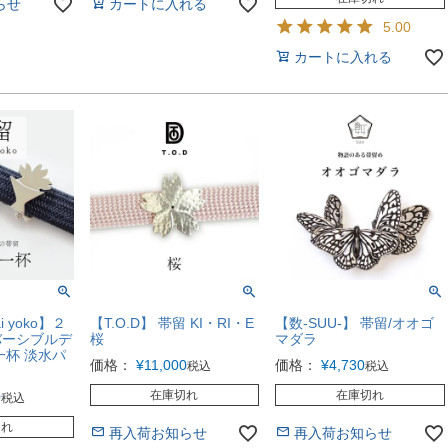
らせ
カートに入れる
5.00
カートに入れる
i yoko】２
【T.O.D】 帯留 KI・RI・E
【数-SUU-】 帯留/オオゴ
バーシブルデ
桜
マダラ
一杯 淡水パ
価格：
¥
11,000
価格：
¥
4,730
税込
税込
在庫切れ
在庫切れ
0
税込
切れ
再入荷お知らせ
再入荷お知らせ