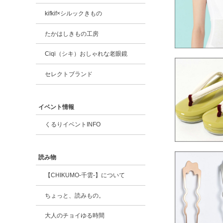
kifkif×シルックきもの
たかはしきもの工房
Ciqi（シキ）おしゃれな老眼鏡
セレクトブランド
イベント情報
くるりイベントINFO
読み物
【CHIKUMO-千雲-】について
ちょっと、読みもの。
大人のチョイゆる時間