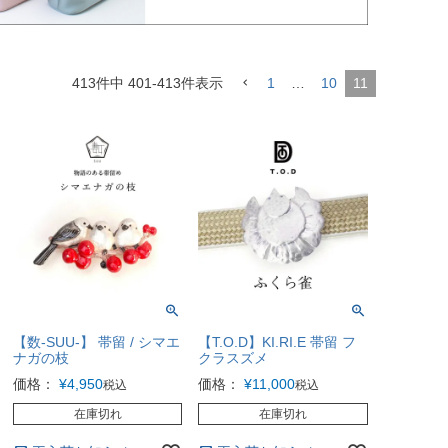
413
件中
401
-
413
件表示
1
…
10
11
【数-SUU-】 帯留 / シマエ
【T.O.D】KI.RI.E 帯留 フ
ナガの枝
クラスズメ
価格：
¥
4,950
価格：
¥
11,000
税込
税込
在庫切れ
在庫切れ