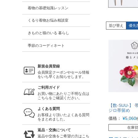
着物の基礎知識レッスン
くるり着物お悩み相談室
並び替え
優先
きものと猫のいる 暮らし
季節のコーディネート
新規会員登録
会員限定クーポンやセール情報
をいち早くお知らせします。
ご利用ガイド
お買い物にあたりご不明な点は
こちらをご確認ください。
【数-SUU-】 
よくある質問
ジロ帯留め
お客様より頂いたよくある質問
価格：
¥
5,060
をまとめました。
在庫
返品・交換について
返品や交換をご希望の方はこち