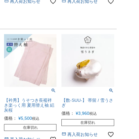
再入荷お知らせ
再入荷お知らせ
【衿秀】うそつき長襦袢
【数-SUU-】 帯留 / 雪うさ
き楽っく用 夏用替え袖 絽
ぎ
灰桜
価格：
¥
3,960
税込
価格：
¥
5,500
税込
在庫切れ
在庫切れ
再入荷お知らせ