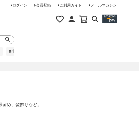
ログイン
会員登録
ご利用ガイド
メールマガジン
#小柄な方に
#レインコート
#ほめられ草履
帯留め、髪飾りなど。