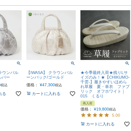
クラウンバル
【IWASA】 クラウンバル
★今季最終入荷★残りLサ
ルバー
ーンバック/ゴールド
イズのみ！★【CHIKUMO-
千雲-】履きやすいほめら
0
価格：
¥
47,300
税込
税込
れ草履 夏・単衣 ファブ
リック オフホワイト｜
れる
カートに入れる
015 くるり
再入荷
価格：
¥
19,800
税込
5.00
カートに入れる