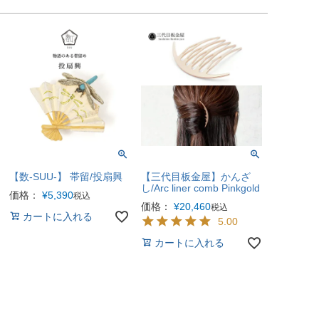
【数-SUU-】 帯留/投扇興
【三代目板金屋】かんざ
し/Arc liner comb Pinkgold
価格：
¥
5,390
税込
価格：
¥
20,460
税込
カートに入れる
5.00
カートに入れる