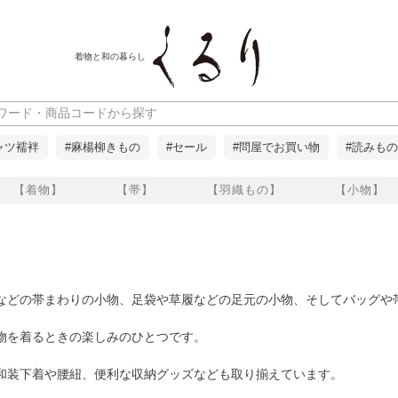
着物と和の暮らし
ャツ襦袢
#麻楊柳きもの
#セール
#問屋でお買い物
#読みもの
【着物】
【帯】
【羽織もの】
【小物】
などの帯まわりの小物、足袋や草履などの足元の小物、そしてバッグや
物を着るときの楽しみのひとつです。
和装下着や腰紐、便利な収納グッズなども取り揃えています。