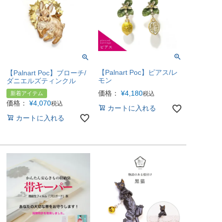
【Palnart Poc】ピアス/レ
【Palnart Poc】ブローチ/
モン
ダニエルズティンクル
価格：
¥
4,180
新着アイテム
税込
価格：
¥
4,070
税込
カートに入れる
カートに入れる