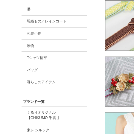
帯
羽織もの／レインコート
和装小物
履物
Tシャツ襦袢
バッグ
暮らしのアイテム
ブランド一覧
くるりオリジナル
【CHIKUMO-千雲-】
東レ シルック