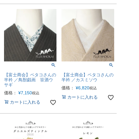
【富士商会】ペタコさんの
【富士商会】ペタコさんの
半衿 ／鳥獣戯画 笹酒ウ
半衿 ／カスミソウ
サギ
価格：
¥
6,820
税込
価格：
¥
7,150
税込
カートに入れる
カートに入れる