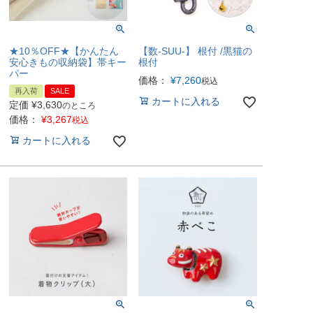
★10％OFF★【かんたん
【数-SUU-】 根付 /黒猫の
安心きもの収納袋】帯キー
根付
パー
価格：
¥
7,260
税込
再入荷
SALE
カートに入れる
定価
¥
3,630
のところ
価格：
¥
3,267
税込
カートに入れる