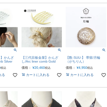
屋】かんざ
【三代目板金屋】かんざ
【数-SUU-】 帯留/月輪
mb Silver
し/Arc liner comb Gold
（がちりん）
0
価格：
¥
20,460
価格：
¥
4,950
税込
税込
税込
れる
カートに入れる
カートに入れる