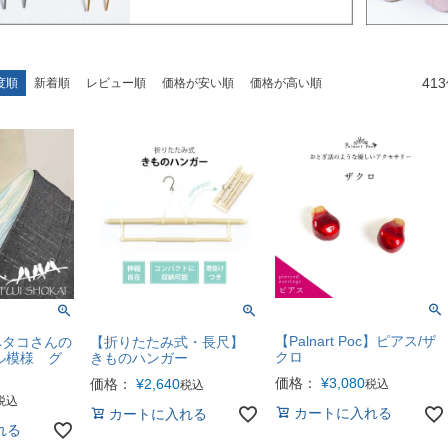
413
度順
新着順
レビュー順
価格が安い順
価格が高い順
【Palnart Poc】ピアス/ザ
ペタコさんの
【折りたたみ式・長尺】
クロ
ル模様 グ
きものハンガー
価格：
¥
3,080
価格：
¥
2,640
税込
税込
税込
カートに入れる
カートに入れる
れる