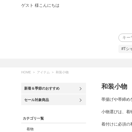
ゲスト 様こんにちは
検索
#Tシ
HOME
アイテム
和装小物
和装小物
新着＆季節のおすすめ
帯揚げや帯締め
セール対象商品
小物選びは、着
カテゴリ一覧
着付けに必須の
着物