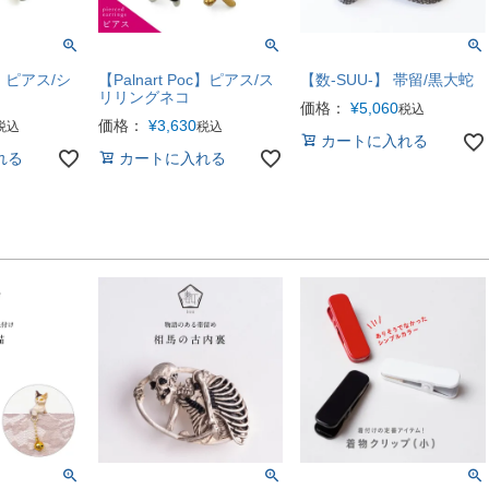
oc】ピアス/シ
【Palnart Poc】ピアス/ス
【数-SUU-】 帯留/黒大蛇
リリングネコ
価格：
¥
5,060
税込
価格：
¥
3,630
税込
税込
カートに入れる
れる
カートに入れる