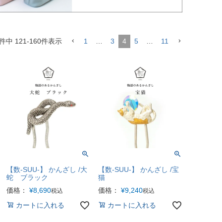
件中
121
-
160
件表示
1
…
3
4
5
…
11
【数-SUU-】 かんざし /大
【数-SUU-】 かんざし /宝
蛇 ブラック
猫
価格：
¥
8,690
価格：
¥
9,240
税込
税込
カートに入れる
カートに入れる