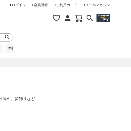
ログイン
会員登録
ご利用ガイド
メールマガジン
#小柄な方に
#レインコート
#ほめられ草履
帯留め、髪飾りなど。