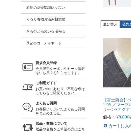
着物の基礎知識レッスン
くるり着物お悩み相談室
並び替え
優先
きものと猫のいる 暮らし
季節のコーディネート
新規会員登録
会員限定クーポンやセール情報
をいち早くお知らせします。
ご利用ガイド
お買い物にあたりご不明な点は
こちらをご確認ください。
【富士商会】
よくある質問
半衿 ／マーブ
リーン×アクア
お客様より頂いたよくある質問
をまとめました。
価格：
¥
8,800
返品・交換について
カートに入
返品や交換をご希望の方はこち