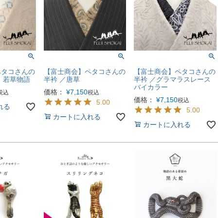
ペタコさんの
【富士商会】ペタコさんの
【富士商会】ペタコさんの
 若草物語
半衿 ／唐草
半衿 ／グラマラスレース
バイカラー
価格：
¥
7,150
税込
税込
価格：
¥
7,150
税込
5.00
れる
5.00
カートに入れる
カートに入れる