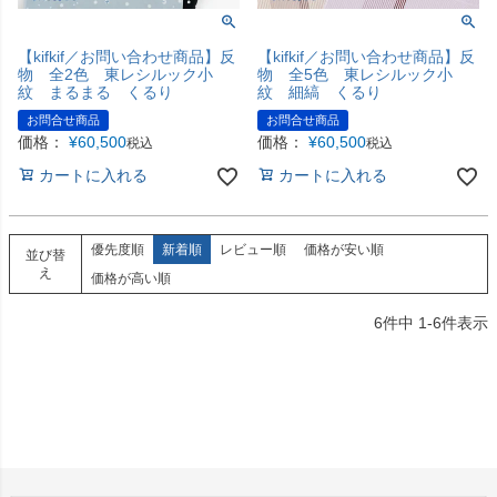
【kifkif／お問い合わせ商品】反
【kifkif／お問い合わせ商品】反
物 全2色 東レシルック小
物 全5色 東レシルック小
紋 まるまる くるり
紋 細縞 くるり
お問合せ商品
お問合せ商品
価格：
¥
60,500
価格：
¥
60,500
税込
税込
カートに入れる
カートに入れる
優先度順
新着順
レビュー順
価格が安い順
並び替
え
価格が高い順
6
件中
1
-
6
件表示