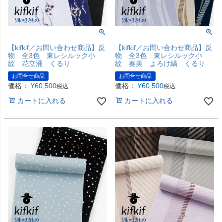
【kifkif／お問い合わせ商品】反
【kifkif／お問い合わせ商品】反
物 全3色 東レシルック小
物 全3色 東レシルック小
紋 花立涌 くるり
紋 奏美 よろけ縞 くるり
お問合せ商品
お問合せ商品
価格：
¥
60,500
価格：
¥
60,500
税込
税込
カートに入れる
カートに入れる