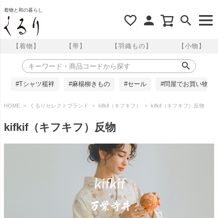
着物と和の暮らし
【着物】
【帯】
【羽織もの】
【小物】
#Tシャツ襦袢
#麻楊柳きもの
#セール
#問屋でお買い物
HOME
くるりセレクトブランド
kifkif（キフキフ）
kifkif（キフキフ）反物
kifkif（キフキフ）反物