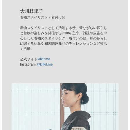
大川枝里子
着物スタイリスト・着付け師
着物スタイリストとして活動する傍、昔ながらの暮らし
と着物の楽しみを発信するkifkifを主宰。雑誌や広告を中
心とした着物のスタイリング・着付けの他、和の暮らし
に関する執筆や和装関連商品のディレクションなど幅広
く活動。
公式サイト
kifkif.me
Instagram
@kifkif.me