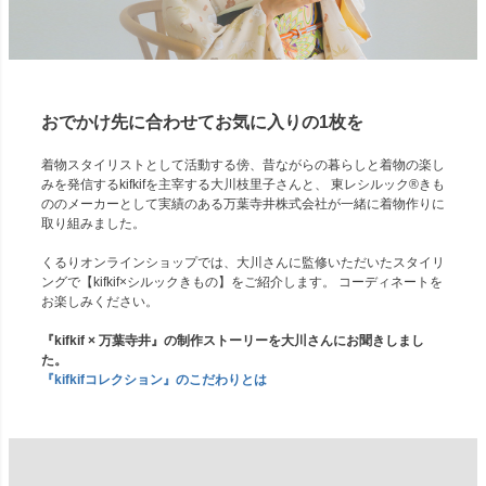
おでかけ先に合わせてお気に入りの1枚を
着物スタイリストとして活動する傍、昔ながらの暮らしと着物の楽し
みを発信するkifkifを主宰する大川枝里子さんと、 東レシルック®きも
ののメーカーとして実績のある万葉寺井株式会社が一緒に着物作りに
取り組みました。
くるりオンラインショップでは、大川さんに監修いただいたスタイリ
ングで【kifkif×シルックきもの】をご紹介します。 コーディネートを
お楽しみください。
『kifkif × 万葉寺井』の制作ストーリーを大川さんにお聞きしまし
た。
『kifkifコレクション』のこだわりとは