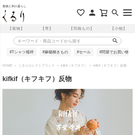
着物と和の暮らし
【着物】
【帯】
【羽織もの】
【小物】
#Tシャツ襦袢
#麻楊柳きもの
#セール
#問屋でお買い物
HOME
くるりセレクトブランド
kifkif（キフキフ）
kifkif（キフキフ）反物
kifkif（キフキフ）反物