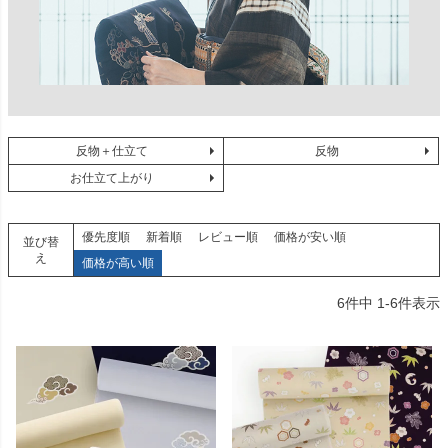
反物＋仕立て
反物
お仕立て上がり
優先度順
新着順
レビュー順
価格が安い順
並び替
え
価格が高い順
6
件中
1
-
6
件表示