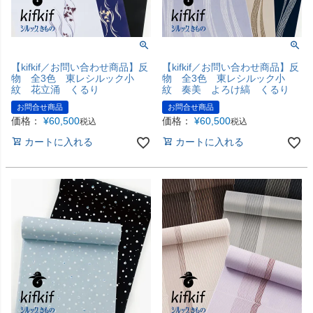
【kifkif／お問い合わせ商品】反
【kifkif／お問い合わせ商品】反
物 全3色 東レシルック小
物 全3色 東レシルック小
紋 花立涌 くるり
紋 奏美 よろけ縞 くるり
お問合せ商品
お問合せ商品
価格：
¥
60,500
価格：
¥
60,500
税込
税込
カートに入れる
カートに入れる