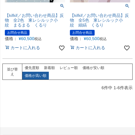
【kifkif／お問い合わせ商品】反
【kifkif／お問い合わせ商品】反
物 全2色 東レシルック小
物 全5色 東レシルック小
紋 まるまる くるり
紋 細縞 くるり
お問合せ商品
お問合せ商品
価格：
¥
60,500
価格：
¥
60,500
税込
税込
カートに入れる
カートに入れる
優先度順
新着順
レビュー順
価格が安い順
並び替
え
価格が高い順
6
件中
1
-
6
件表示