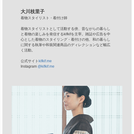
大川枝里子
着物スタイリスト・着付け師
着物スタイリストとして活動する傍、昔ながらの暮らし
と着物の楽しみを発信するkifkifを主宰。雑誌や広告を中
心とした着物のスタイリング・着付けの他、和の暮らし
に関する執筆や和装関連商品のディレクションなど幅広
く活動。
公式サイト
kifkif.me
Instagram
@kifkif.me