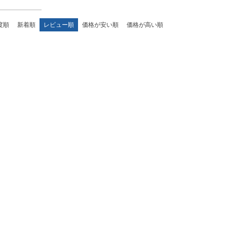
度順
新着順
レビュー順
価格が安い順
価格が高い順