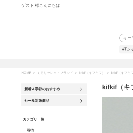
ゲスト 様こんにちは
検索
#Tシ
HOME
くるりセレクトブランド
kifkif（キフキフ）
kifkif（キフ
kifkif
新着＆季節のおすすめ
セール対象商品
カテゴリ一覧
着物