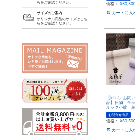
らをご確認ください。
価格：
¥
60,50
カートに入
サイズのご案内
オリジナル商品のサイズはこち
らをご確認ください。
【kifkif／お
品】反物 全5
ルック小紋 
お問合せ商品
価格：
¥
60,50
カートに入