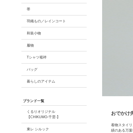
帯
羽織もの／レインコート
和装小物
履物
Tシャツ襦袢
バッグ
暮らしのアイテム
ブランド一覧
くるりオリジナル
おでかけ
【CHIKUMO-千雲-】
着物スタイリ
東レ シルック
績のある万葉