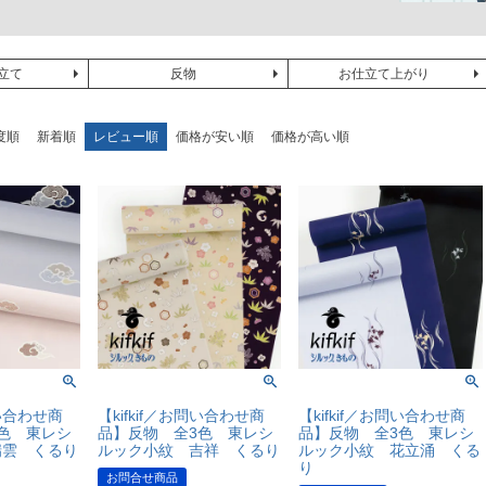
立て
反物
お仕立て上がり
度順
新着順
レビュー順
価格が安い順
価格が高い順
問い合わせ商
【kifkif／お問い合わせ商
【kifkif／お問い合わせ商
色 東レシ
品】反物 全3色 東レシ
品】反物 全3色 東レシ
瑞雲 くるり
ルック小紋 吉祥 くるり
ルック小紋 花立涌 くる
り
お問合せ商品