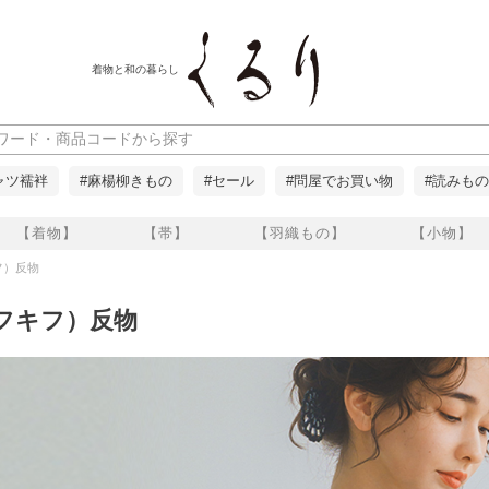
着物と和の暮らし
ャツ襦袢
#麻楊柳きもの
#セール
#問屋でお買い物
#読みもの
【着物】
【帯】
【羽織もの】
【小物】
キフ）反物
（キフキフ）反物