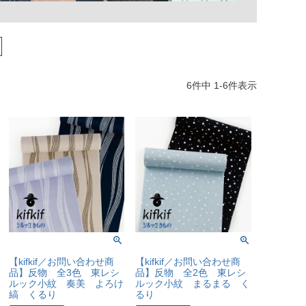
6
件中
1
-
6
件表示
【kifkif／お問い合わせ商
【kifkif／お問い合わせ商
品】反物 全3色 東レシ
品】反物 全2色 東レシ
ルック小紋 奏美 よろけ
ルック小紋 まるまる く
縞 くるり
るり