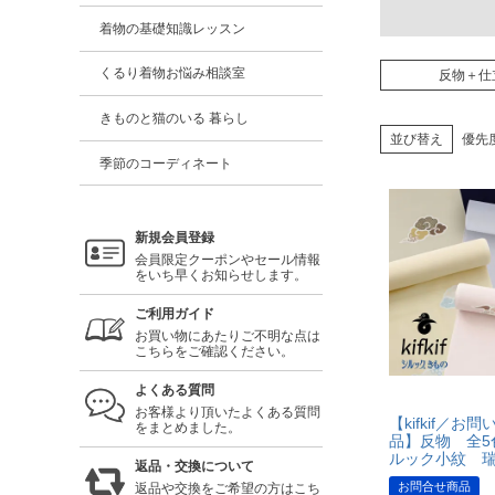
着物の基礎知識レッスン
くるり着物お悩み相談室
反物＋仕
きものと猫のいる 暮らし
並び替え
優先
季節のコーディネート
新規会員登録
会員限定クーポンやセール情報
をいち早くお知らせします。
ご利用ガイド
お買い物にあたりご不明な点は
こちらをご確認ください。
よくある質問
お客様より頂いたよくある質問
【kifkif／お
をまとめました。
品】反物 全5
ルック小紋 
返品・交換について
お問合せ商品
返品や交換をご希望の方はこち