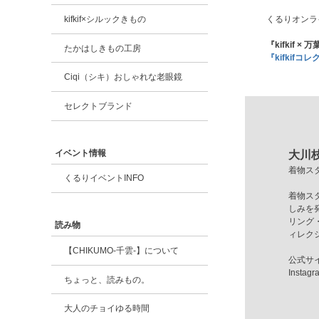
kifkif×シルックきもの
くるりオンラ
『kifkif
たかはしきもの工房
『kifkif
Ciqi（シキ）おしゃれな老眼鏡
セレクトブランド
イベント情報
大川
着物ス
くるりイベントINFO
着物ス
しみを発
リング
読み物
ィレク
【CHIKUMO-千雲-】について
公式サ
Instagr
ちょっと、読みもの。
大人のチョイゆる時間