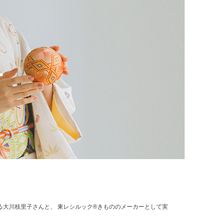
する大川枝里子さんと、 東レシルック®きもののメーカーとして実