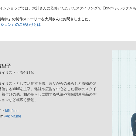
インショップでは、大川さんに監修いただいたスタイリングで【kifkif×シルック
 × 万葉寺井』の制作ストーリーを大川さんにお聞きしました。
コレクション』のこだわりとは
枝里子
タイリスト・着付け師
タイリストとして活動する傍、昔ながらの暮らしと着物の楽
信するkifkifを主宰。雑誌や広告を中心とした着物のスタイ
・着付けの他、和の暮らしに関する執筆や和装関連商品のデ
ションなど幅広く活動。
イト
kifkif.me
am
@kifkif.me