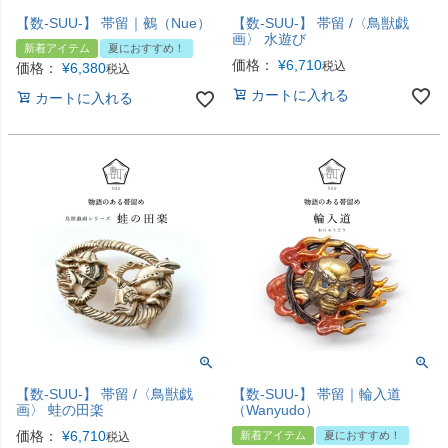
【数-SUU-】 帯留｜鵺（Nue）
【数-SUU-】 帯留 /〈鳥獣戯
画〉 水遊び
新着アイテム
夏におすすめ！
価格：
¥
6,710
税込
価格：
¥
6,380
税込
カートに入れる
カートに入れる
【数-SUU-】 帯留 /〈鳥獣戯
【数-SUU-】 帯留｜輪入道
画〉 蛙の田楽
（Wanyudo）
価格：
¥
6,710
新着アイテム
夏におすすめ！
税込