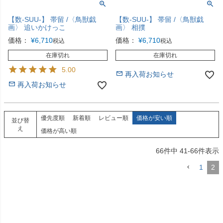
【数-SUU-】 帯留 /〈鳥獣戯
【数-SUU-】 帯留 /〈鳥獣戯
画〉 追いかけっこ
画〉 相撲
価格：
¥
6,710
価格：
¥
6,710
税込
税込
在庫切れ
在庫切れ
5.00
再入荷お知らせ
再入荷お知らせ
優先度順
新着順
レビュー順
価格が安い順
並び替
え
価格が高い順
66
件中
41
-
66
件表示
1
2