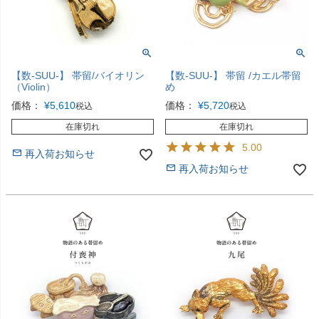
【数-SUU-】 帯留/バイオリン
【数-SUU-】 帯留 /カエル帯留
（Violin）
め
価格：
¥
5,610
価格：
¥
5,720
税込
税込
在庫切れ
在庫切れ
5.00
再入荷お知らせ
再入荷お知らせ