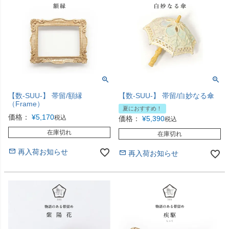
【数-SUU-】 帯留/額縁
【数-SUU-】 帯留/白妙なる傘
（Frame）
夏におすすめ！
価格：
¥
5,170
税込
価格：
¥
5,390
税込
在庫切れ
在庫切れ
再入荷お知らせ
再入荷お知らせ