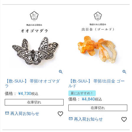
【数-SUU-】 帯留/オオゴマダ
【数-SUU-】 帯留/出目金 ゴー
ラ
ルド
価格：
¥
4,730
夏におすすめ！
税込
価格：
¥
4,840
税込
在庫切れ
在庫切れ
再入荷お知らせ
再入荷お知らせ