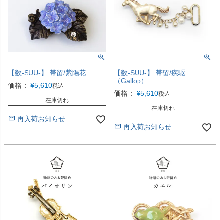
【数-SUU-】 帯留/紫陽花
【数-SUU-】 帯留/疾駆
（Gallop）
価格：
¥
5,610
税込
価格：
¥
5,610
税込
在庫切れ
在庫切れ
再入荷お知らせ
再入荷お知らせ