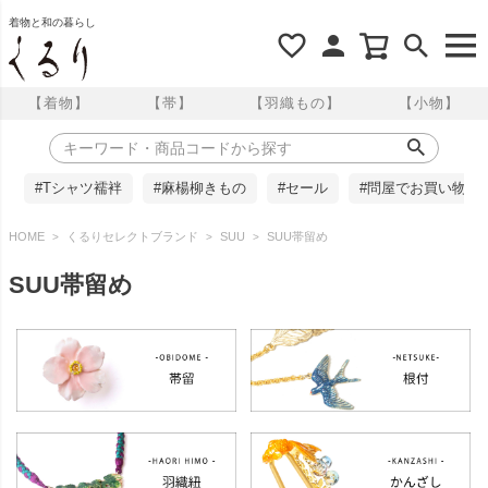
着物と和の暮らし
【着物】
【帯】
【羽織もの】
【小物】
#Tシャツ襦袢
#麻楊柳きもの
#セール
#問屋でお買い物
HOME
くるりセレクトブランド
SUU
SUU帯留め
SUU帯留め