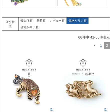
優先度順
新着順
レビュー順
価格が安い順
並び替
え
価格が高い順
66
件中
41
-
66
件表示
1
2