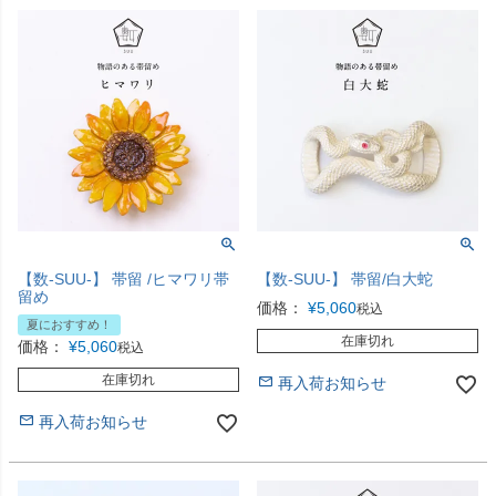
【数-SUU-】 帯留 /ヒマワリ帯
【数-SUU-】 帯留/白大蛇
留め
価格：
¥
5,060
税込
夏におすすめ！
在庫切れ
価格：
¥
5,060
税込
在庫切れ
再入荷お知らせ
再入荷お知らせ