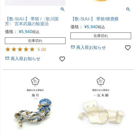
【数-SUU-】 帯留 /〈歌川国
【数-SUU-】 帯留/猪鹿蝶
芳〉 宮本武蔵の鯨退治
価格：
¥
5,940
税込
価格：
¥
5,940
税込
在庫切れ
在庫切れ
再入荷お知らせ
5.00
再入荷お知らせ