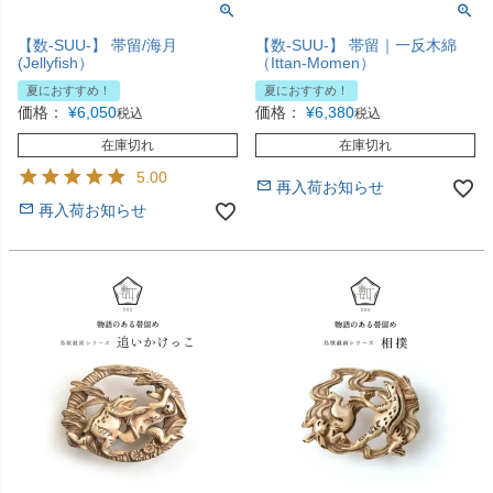
【数-SUU-】 帯留/海月
【数-SUU-】 帯留｜一反木綿
(Jellyfish）
（Ittan-Momen）
夏におすすめ！
夏におすすめ！
価格：
¥
6,050
価格：
¥
6,380
税込
税込
在庫切れ
在庫切れ
5.00
再入荷お知らせ
再入荷お知らせ