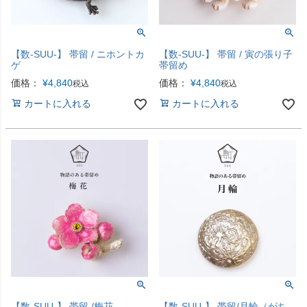
【数-SUU-】 帯留 / ニホントカ
【数-SUU-】 帯留 / 寅の張り子
ゲ
帯留め
価格：
¥
4,840
価格：
¥
4,840
税込
税込
カートに入れる
カートに入れる
【数-SUU-】 帯留 /梅花
【数-SUU-】 帯留/月輪（がち