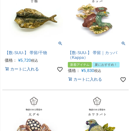
【数-SUU-】 帯留/干物
【数-SUU-】 帯留｜カッパ
（Kappa）
価格：
¥
5,720
税込
新着アイテム
夏におすすめ！
カートに入れる
価格：
¥
5,830
税込
カートに入れる