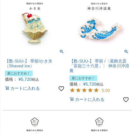
【数-SUU-】 帯留/かき氷
【数-SUU-】 帯留 /〈葛飾北斎
（Shaved ice）
「富嶽三十六景」〉 神奈川沖浪
裏
夏におすすめ！
夏におすすめ！
価格：
¥
5,720
税込
価格：
¥
5,720
税込
カートに入れる
5.00
カートに入れる