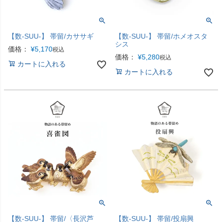
【数-SUU-】 帯留/カササギ
【数-SUU-】 帯留/ホメオスタ
シス
価格：
¥
5,170
税込
価格：
¥
5,280
税込
カートに入れる
カートに入れる
【数-SUU-】 帯留/〈長沢芦
【数-SUU-】 帯留/投扇興