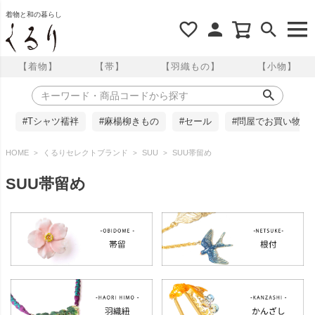
着物と和の暮らし
【着物】
【帯】
【羽織もの】
【小物】
#Tシャツ襦袢
#麻楊柳きもの
#セール
#問屋でお買い物
HOME
くるりセレクトブランド
SUU
SUU帯留め
SUU帯留め