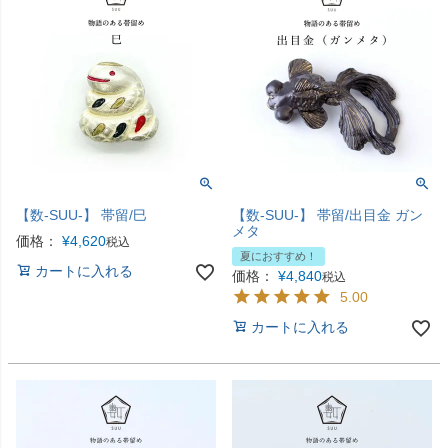
【数-SUU-】 帯留/巳
【数-SUU-】 帯留/出目金 ガン
メタ
価格：
¥
4,620
税込
夏におすすめ！
カートに入れる
価格：
¥
4,840
税込
5.00
カートに入れる