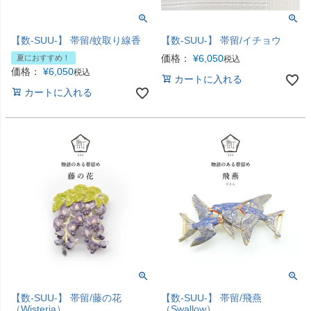
【数-SUU-】 帯留/蚊取り線香
【数-SUU-】 帯留/イチョウ
価格：
¥
6,050
夏におすすめ！
税込
価格：
¥
6,050
税込
カートに入れる
カートに入れる
【数-SUU-】 帯留/藤の花
【数-SUU-】 帯留/飛燕
（Wisteria）
（Swallow）