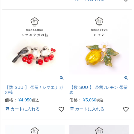
【数-SUU-】 帯留 / シマエナガ
【数-SUU-】 帯留 /レモン 帯留
の枝
め
価格：
¥
4,950
価格：
¥
5,060
税込
税込
カートに入れる
カートに入れる