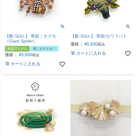
【数-SUU-】 帯留｜大グモ
【数-SUU-】 帯留/カワラバト
（Giant Spider）
価格：
¥
5,830
税込
新着アイテム
夏におすすめ！
カートに入れる
価格：
¥
5,830
税込
カートに入れる