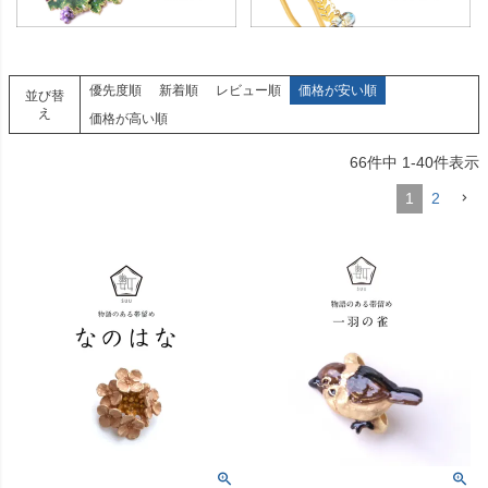
優先度順
新着順
レビュー順
価格が安い順
並び替
え
価格が高い順
66
件中
1
-
40
件表示
1
2