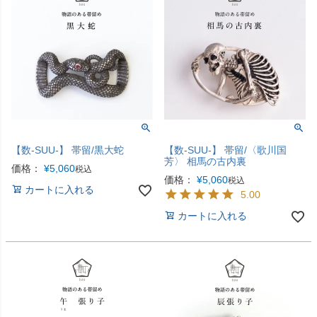
【数-SUU-】 帯留/黒大蛇
【数-SUU-】 帯留/〈歌川国
芳〉 相馬の古内裏
価格：
¥
5,060
税込
価格：
¥
5,060
税込
カートに入れる
5.00
カートに入れる