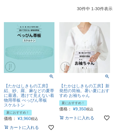
30
件中
1
-
30
件表示
【たかはしきもの工房】
【たかはしきもの工房】新
絽、紗、羅、麻などの夏帯
発想の筒袖。暑い夏におす
に最適。透けて見えない着
すめ お袖ちゃん
物用帯板 べっぴん帯板
夏におすすめ！
スケルトン
価格：
¥
9,350
税込
夏におすすめ！
カートに入れる
価格：
¥
3,960
税込
カートに入れる