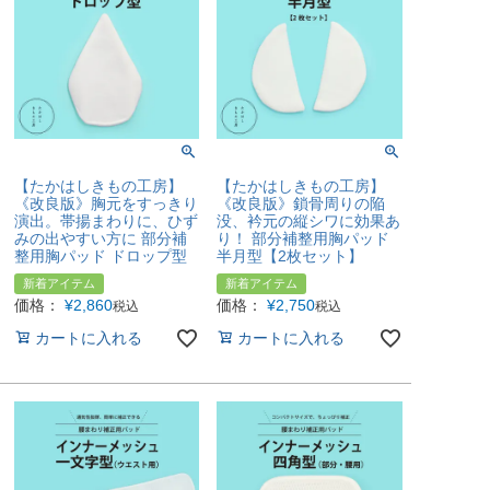
【たかはしきもの工房】
【たかはしきもの工房】
《改良版》胸元をすっきり
《改良版》鎖骨周りの陥
演出。帯揚まわりに、ひず
没、衿元の縦シワに効果あ
みの出やすい方に 部分補
り！ 部分補整用胸パッド
整用胸パッド ドロップ型
半月型【2枚セット】
新着アイテム
新着アイテム
価格：
¥
2,860
価格：
¥
2,750
税込
税込
カートに入れる
カートに入れる