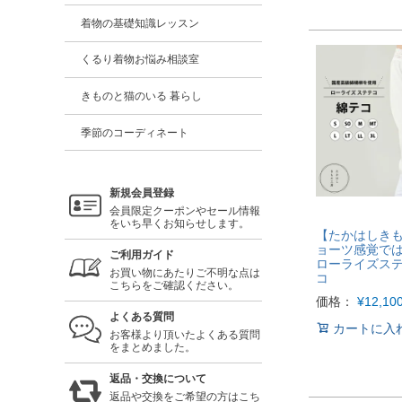
着物の基礎知識レッスン
くるり着物お悩み相談室
きものと猫のいる 暮らし
季節のコーディネート
新規会員登録
会員限定クーポンやセール情報
をいち早くお知らせします。
【たかはしき
ョーツ感覚で
ご利用ガイド
ローライズステ
お買い物にあたりご不明な点は
コ
こちらをご確認ください。
価格：
¥
12,10
よくある質問
カートに入
お客様より頂いたよくある質問
をまとめました。
返品・交換について
返品や交換をご希望の方はこち