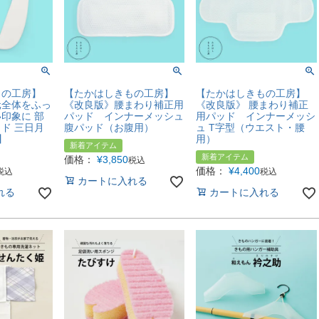
もの工房】
【たかはしきもの工房】
【たかはしきもの工房】
元全体をふっ
《改良版》腰まわり補正用
《改良版》 腰まわり補正
印象に 部
パッド インナーメッシュ
用パッド インナーメッシ
ド 三日月
腹パッド（お腹用）
ュ T字型（ウエスト・腰
】
用）
新着アイテム
新着アイテム
価格：
¥
3,850
税込
価格：
¥
4,400
税込
税込
カートに入れる
れる
カートに入れる