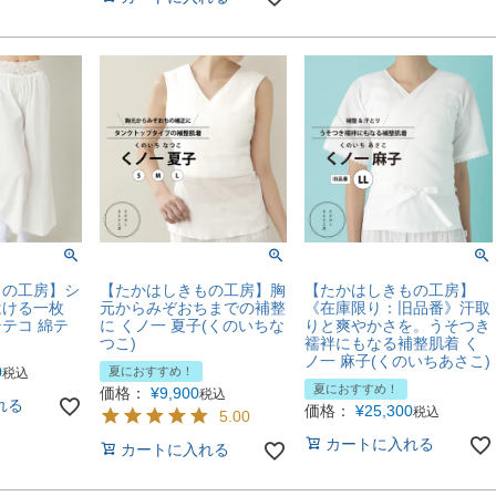
もの工房】シ
【たかはしきもの工房】胸
【たかはしきもの工房】
はける一枚
元からみぞおちまでの補整
《在庫限り：旧品番》汗取
テコ 綿テ
に くノ一 夏子(くのいちな
りと爽やかさを。うそつき
つこ)
襦袢にもなる補整肌着 く
ノ一 麻子(くのいちあさこ)
0
夏におすすめ！
税込
夏におすすめ！
価格：
¥
9,900
税込
れる
価格：
¥
25,300
税込
5.00
カートに入れる
カートに入れる