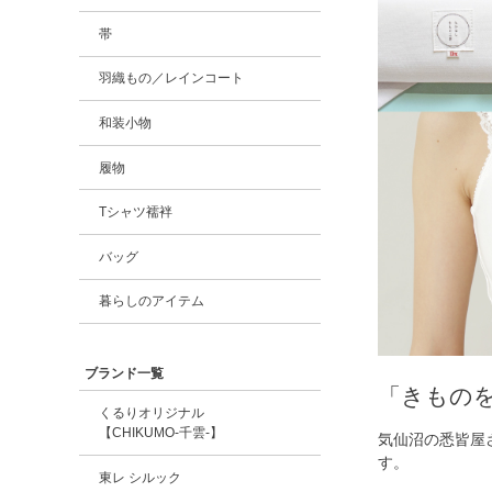
帯
羽織もの／レインコート
和装小物
履物
Tシャツ襦袢
バッグ
暮らしのアイテム
ブランド一覧
「きもの
くるりオリジナル
【CHIKUMO-千雲-】
気仙沼の悉皆屋
す。
東レ シルック