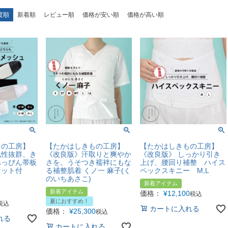
度順
新着順
レビュー順
価格が安い順
価格が高い順
もの工房】
【たかはしきもの工房】
【たかはしきもの工房】
気性抜群、き
《改良版》汗取りと爽やか
《改良版》 しっかり引き
べっぴん帯板
さを。うそつき襦袢にもな
上げ、腰回り補整 ハイス
ケット付
る補整肌着 くノ一 麻子(く
ペックスキニー M,L
のいちあさこ)
新着アイテム
新着アイテム
価格：
¥
12,100
税込
夏におすすめ！
税込
カートに入れる
価格：
¥
25,300
税込
れる
カートに入れる