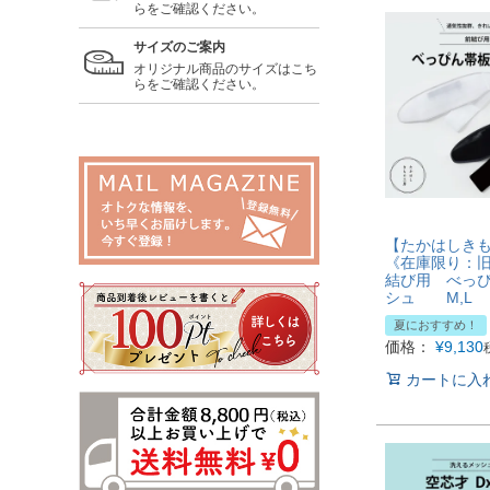
らをご確認ください。
サイズのご案内
オリジナル商品のサイズはこち
らをご確認ください。
【たかはしき
《在庫限り：旧
結び用 べっ
シュ M,L
夏におすすめ！
価格：
¥
9,130
カートに入