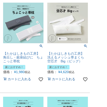
【たかはしきもの工房】
【たかはしきもの工房】
角出し・銀座結びに ちょ
洗えるメッシュ帯まくら
こっと帯枕
空芯才 Big（ビッグ）
夏におすすめ！
夏におすすめ！
価格：
¥
1,980
価格：
¥
4,620
税込
税込
カートに入れる
カートに入れる