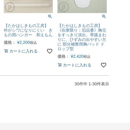
【たかはしきもの工房】
【たかはしきもの工房】
衿がシワになりにくい き
《在庫限り：旧品番》胸元
もの用ハンガー 和えもん
をすっきり演出。帯揚まわ
りに、ひずみの出やすい方
価格：
¥
2,200
税込
に 部分補整用胸パッド ド
ロップ型
カートに入れる
価格：
¥
2,420
税込
カートに入れる
30
件中
1
-
30
件表示