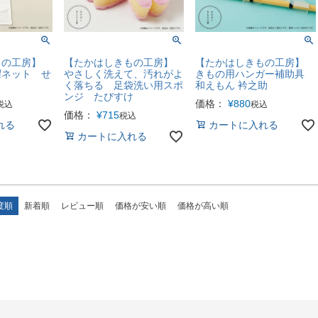
もの工房】
【たかはしきもの工房】
【たかはしきもの工房】
濯ネット せ
やさしく洗えて、汚れがよ
きもの用ハンガー補助具
く落ちる 足袋洗い用スポ
和えもん 衿之助
ンジ たびすけ
価格：
¥
880
税込
税込
価格：
¥
715
税込
れる
カートに入れる
カートに入れる
度順
新着順
レビュー順
価格が安い順
価格が高い順