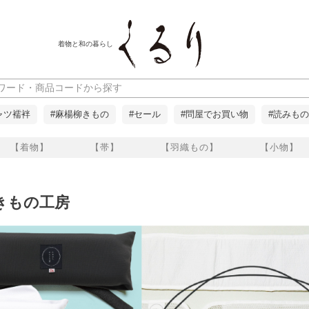
着物と和の暮らし
ャツ襦袢
#麻楊柳きもの
#セール
#問屋でお買い物
#読みもの
【着物】
【帯】
【羽織もの】
【小物】
きもの工房