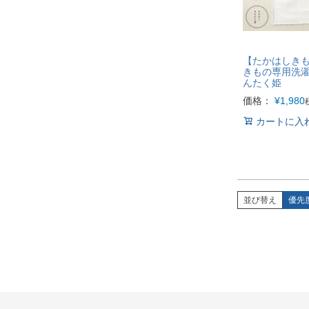
【たかはしき
きもの専用洗
んたく姫
価格：
¥
1,980
カートに入
並び替え
優先