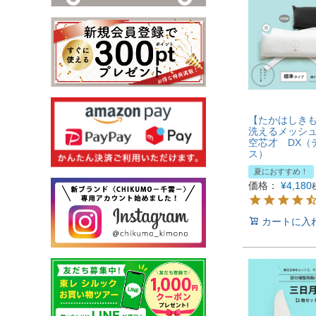
【たかはしき
洗えるメッシ
空芯才 DX（
ス）
夏におすすめ！
価格：
¥
4,180
カートに入