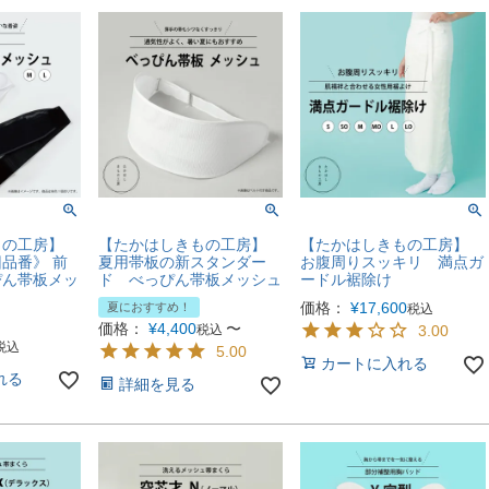
もの工房】
【たかはしきもの工房】
【たかはしきもの工房】
品番》 前
夏用帯板の新スタンダー
お腹周りスッキリ 満点ガ
ぴん帯板メッ
ド べっぴん帯板メッシュ
ードル裾除け
価格：
¥
17,600
夏におすすめ！
税込
価格：
¥
4,400
〜
税込
3.00
税込
5.00
カートに入れる
れる
詳細を見る