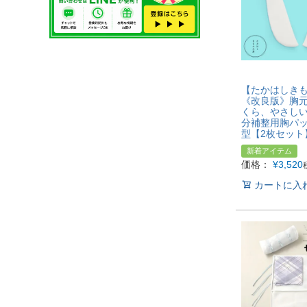
【たかはしき
《改良版》胸
くら、やさしい
分補整用胸パッ
型【2枚セット
新着アイテム
価格：
¥
3,520
カートに入