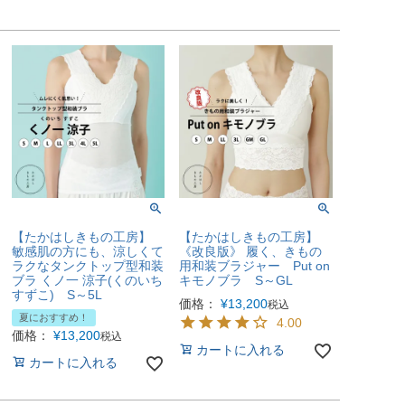
【たかはしきもの工房】
【たかはしきもの工房】
敏感肌の方にも、涼しくて
《改良版》 履く、きもの
ラクなタンクトップ型和装
用和装ブラジャー Put on
ブラ くノ一 涼子(くのいち
キモノブラ S～GL
すずこ) S～5L
価格：
¥
13,200
税込
夏におすすめ！
4.00
価格：
¥
13,200
税込
カートに入れる
カートに入れる