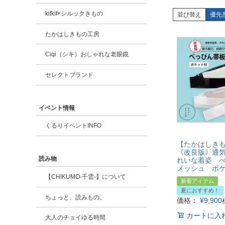
kifkif×シルックきもの
並び替え
優先
たかはしきもの工房
Ciqi（シキ）おしゃれな老眼鏡
セレクトブランド
イベント情報
くるりイベントINFO
【たかはしき
《改良版》通
読み物
れいな着姿 
メッシュ ポ
【CHIKUMO-千雲-】について
新着アイテム
夏におすすめ！
ちょっと、読みもの。
価格：
¥
9,900
カートに入
大人のチョイゆる時間