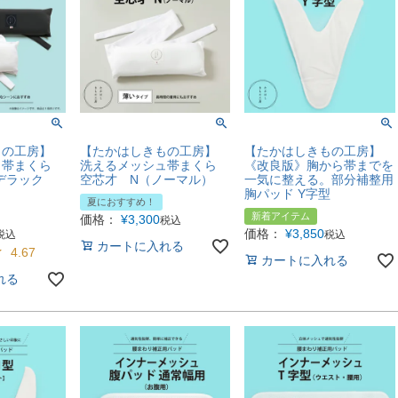
もの工房】
【たかはしきもの工房】
【たかはしきもの工房】
ュ帯まくら
洗えるメッシュ帯まくら
《改良版》胸から帯までを
デラック
空芯才 N（ノーマル）
一気に整える。部分補整用
胸パッド Y字型
夏におすすめ！
新着アイテム
価格：
¥
3,300
税込
価格：
¥
3,850
税込
税込
カートに入れる
4.67
カートに入れる
れる