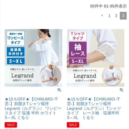
95
件中
81
-
95
件表示
1
2
3
★15％OFF★【CHIKUMO-千
★15％OFF★【CHIKUMO-千
雲-】前開きTシャツ襦袢
雲-】前開きTシャツ襦袢
Legrand（ルグラン） ワンピー
Legrand（ルグラン）Tシャツ
スタイプ 塩瀬 半衿 ホワイト
タイプ レース袖 塩瀬半衿
S～XL くるり
S～XL くるり
SALE
SALE