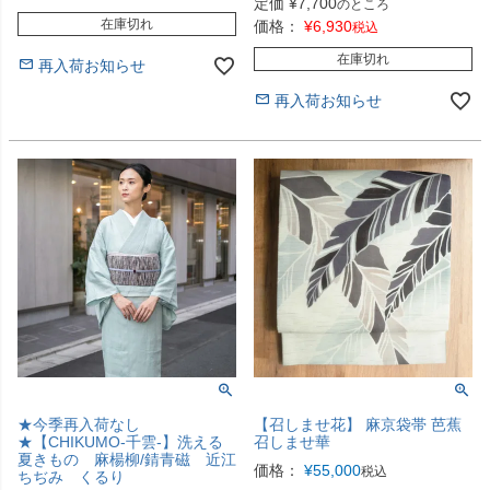
定価
¥
7,700
のところ
在庫切れ
価格：
¥
6,930
税込
在庫切れ
再入荷お知らせ
再入荷お知らせ
★今季再入荷なし
【召しませ花】 麻京袋帯 芭蕉
★【CHIKUMO-千雲-】洗える
召しませ華
夏きもの 麻楊柳/錆青磁 近江
価格：
¥
55,000
税込
ちぢみ くるり