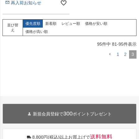
再入荷お知らせ
優先度順
新着順
レビュー順
価格が安い順
並び替
え
価格が高い順
95
件中
81
-
95
件表示
1
2
3
300
新規会員登録で
ポイントプレゼント
送料無料
8,800円(税込)以上お買上げで