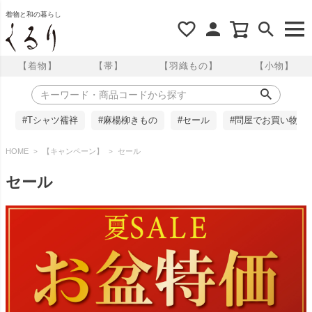
着物と和の暮らし
【着物】
【帯】
【羽織もの】
【小物】
#Tシャツ襦袢
#麻楊柳きもの
#セール
#問屋でお買い物
HOME
【キャンペーン】
セール
セール