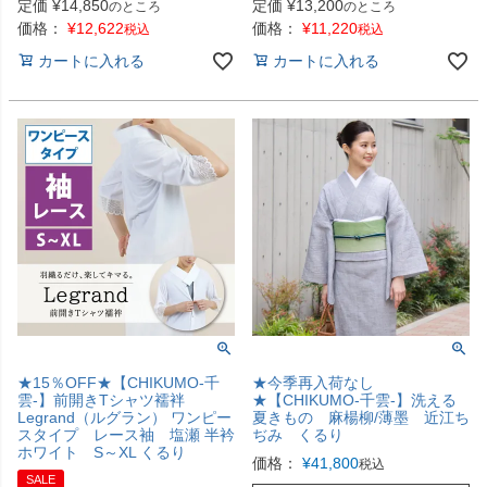
定価
¥
14,850
定価
¥
13,200
のところ
のところ
価格：
¥
12,622
価格：
¥
11,220
税込
税込
カートに入れる
カートに入れる
★15％OFF★【CHIKUMO-千
★今季再入荷なし
雲-】前開きTシャツ襦袢
★【CHIKUMO-千雲-】洗える
Legrand（ルグラン） ワンピー
夏きもの 麻楊柳/薄墨 近江ち
スタイプ レース袖 塩瀬 半衿
ぢみ くるり
ホワイト S～XL くるり
価格：
¥
41,800
税込
SALE