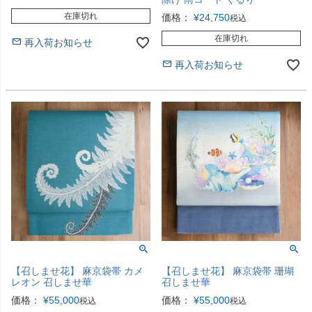
在庫切れ
価格：
¥
24,750
税込
在庫切れ
再入荷お知らせ
再入荷お知らせ
【召しませ花】 麻京袋帯 カメ
【召しませ花】 麻京袋帯 珊瑚
レオン 召しませ華
召しませ華
価格：
¥
55,000
価格：
¥
55,000
税込
税込