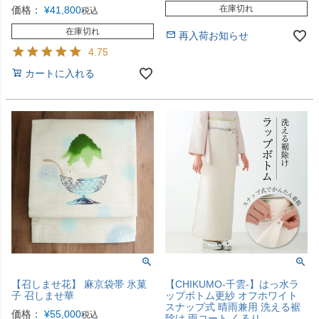
在庫切れ
価格：
¥
41,800
税込
在庫切れ
再入荷お知らせ
4.75
カートに入れる
【召しませ花】 麻京袋帯 氷菓
【CHIKUMO-千雲-】はっ水ラ
子 召しませ華
ップボトム更紗 オフホワイト
スナップ式 晴雨兼用 洗える裾
価格：
¥
55,000
税込
除け 雨コート くるり