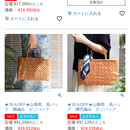
在庫切れ
定価
¥
17,050
のところ
価格：
¥
14,492
税込
カートに入れる
カートに入れる
★35％OFF★山葡萄 蔦バッ
★35％OFF★山葡萄 蔦バッ
グ 鱗編み かごバッグ
グ 綱代編み かごバッグ
SALE
おすすめ！
SALE
おすすめ！
定価
¥
41,250
定価
¥
37,125
のところ
のところ
価格：
¥
26,812
価格：
¥
24,130
税込
税込