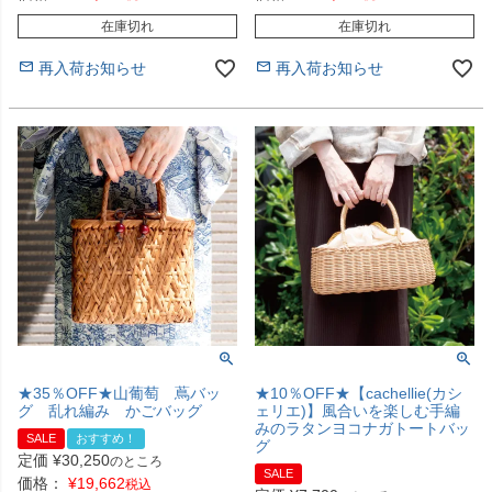
在庫切れ
在庫切れ
再入荷お知らせ
再入荷お知らせ
★35％OFF★山葡萄 蔦バッ
★10％OFF★【cachellie(カシ
グ 乱れ編み かごバッグ
ェリエ)】風合いを楽しむ手編
みのラタンヨコナガトートバッ
SALE
おすすめ！
グ
定価
¥
30,250
のところ
SALE
価格：
¥
19,662
税込