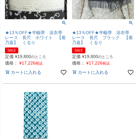
★13％OFF★半幅帯 浴衣帯
★13％OFF★半幅帯 浴衣帯
レース 長尺 ホワイト 【着
レース 長尺 ブラック 【着
乃嘉】 くるり
乃嘉】 くるり
SALE
SALE
定価
¥
19,800
定価
¥
19,800
のところ
のところ
価格：
¥
17,226
価格：
¥
17,226
税込
税込
カートに入れる
カートに入れる