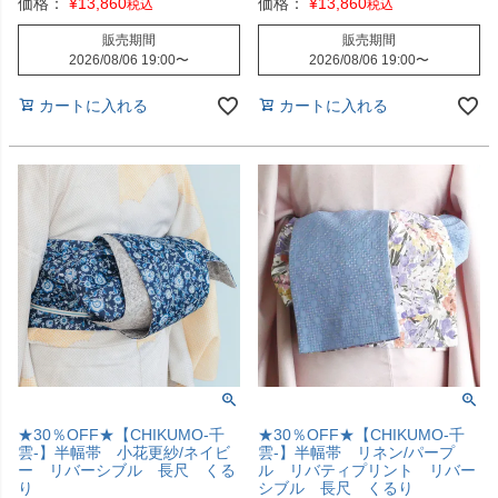
価格：
¥
13,860
価格：
¥
13,860
税込
税込
販売期間
販売期間
2026/08/06 19:00
〜
2026/08/06 19:00
〜
カートに入れる
カートに入れる
★30％OFF★【CHIKUMO-千
★30％OFF★【CHIKUMO-千
雲-】半幅帯 小花更紗/ネイビ
雲-】半幅帯 リネン/パープ
ー リバーシブル 長尺 くる
ル リバティプリント リバー
り
シブル 長尺 くるり