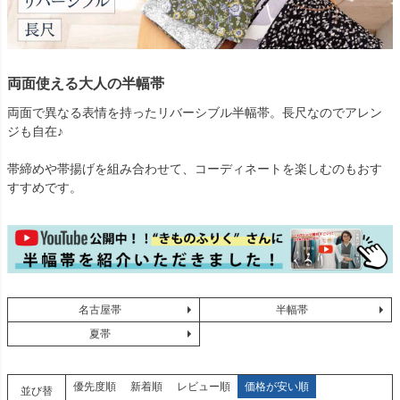
両面使える大人の半幅帯
両面で異なる表情を持ったリバーシブル半幅帯。長尺なのでアレン
ジも自在♪
帯締めや帯揚げを組み合わせて、コーディネートを楽しむのもおす
すすめです。
名古屋帯
半幅帯
夏帯
優先度順
新着順
レビュー順
価格が安い順
並び替