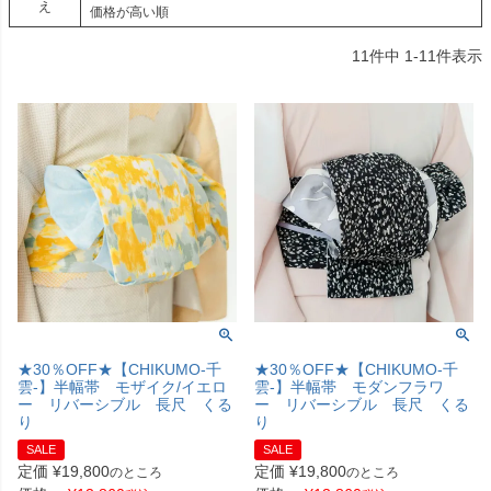
え
価格が高い順
11
件中
1
-
11
件表示
★30％OFF★【CHIKUMO-千
★30％OFF★【CHIKUMO-千
雲-】半幅帯 モザイク/イエロ
雲-】半幅帯 モダンフラワ
ー リバーシブル 長尺 くる
ー リバーシブル 長尺 くる
り
り
SALE
SALE
定価
¥
19,800
定価
¥
19,800
のところ
のところ