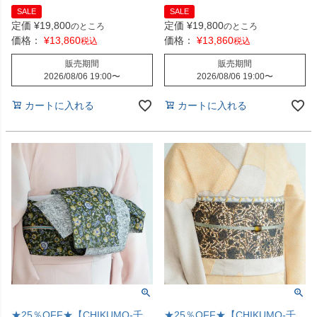
SALE
SALE
定価
¥
19,800
定価
¥
19,800
のところ
のところ
価格：
¥
13,860
価格：
¥
13,860
税込
税込
販売期間
販売期間
2026/08/06 19:00
〜
2026/08/06 19:00
〜
カートに入れる
カートに入れる
★25％OFF★【CHIKUMO-千
★25％OFF★【CHIKUMO-千