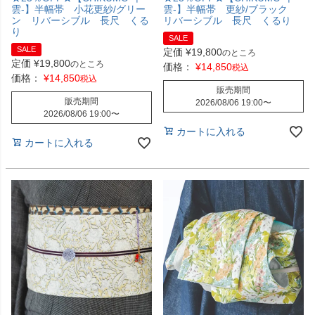
雲-】半幅帯 小花更紗/グリー
雲-】半幅帯 更紗/ブラック
ン リバーシブル 長尺 くる
リバーシブル 長尺 くるり
り
SALE
SALE
定価
¥
19,800
のところ
定価
¥
19,800
のところ
価格：
¥
14,850
税込
価格：
¥
14,850
税込
販売期間
販売期間
2026/08/06 19:00
〜
2026/08/06 19:00
〜
カートに入れる
カートに入れる