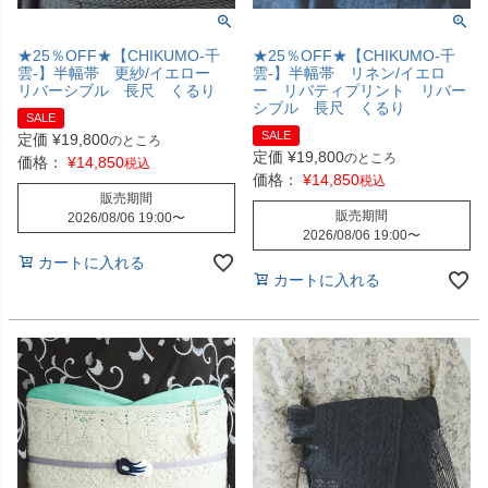
★25％OFF★【CHIKUMO-千
★25％OFF★【CHIKUMO-千
雲-】半幅帯 更紗/イエロー
雲-】半幅帯 リネン/イエロ
リバーシブル 長尺 くるり
ー リバティプリント リバー
シブル 長尺 くるり
SALE
SALE
定価
¥
19,800
のところ
定価
¥
19,800
のところ
価格：
¥
14,850
税込
価格：
¥
14,850
税込
販売期間
販売期間
2026/08/06 19:00
〜
2026/08/06 19:00
〜
カートに入れる
カートに入れる