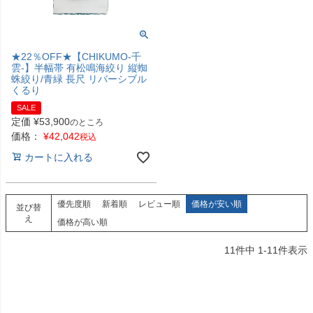
★22％OFF★【CHIKUMO-千
雲-】半幅帯 有松鳴海絞り 縦蜘
蛛絞り/青緑 長尺 リバーシブル
くるり
SALE
定価
¥
53,900
のところ
価格：
¥
42,042
税込
カートに入れる
優先度順
新着順
レビュー順
価格が安い順
並び替
え
価格が高い順
11
件中
1
-
11
件表示