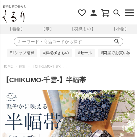
着物と和の暮らし
【着物】
【帯】
【羽織もの】
【小物】
#Tシャツ襦袢
#麻楊柳きもの
#セール
#問屋でお買い物
HOME
特集
【CHIKUMO-千雲-】半幅帯
【CHIKUMO-千雲-】半幅帯