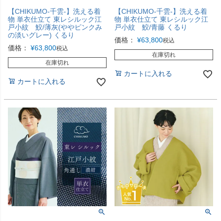
【CHIKUMO-千雲-】洗える着
【CHIKUMO-千雲-】洗える着
物 単衣仕立て 東レシルック江
物 単衣仕立て 東レシルック江
戸小紋 鮫/薄灰(ややピンクみ
戸小紋 鮫/青藤 くるり
の淡いグレー) くるり
価格：
¥
63,800
税込
価格：
¥
63,800
税込
在庫切れ
在庫切れ
カートに入れる
カートに入れる