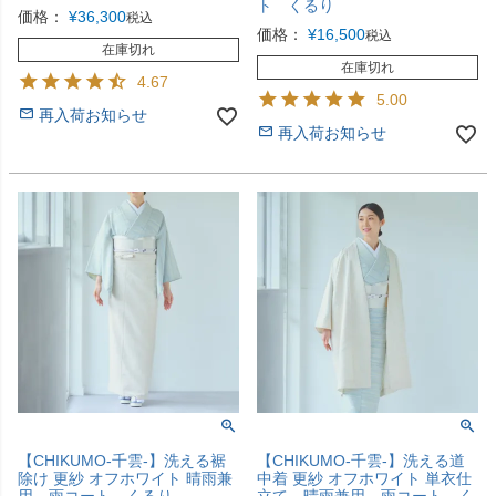
ト くるり
価格：
¥
36,300
税込
価格：
¥
16,500
税込
在庫切れ
在庫切れ
4.67
5.00
再入荷お知らせ
再入荷お知らせ
【CHIKUMO-千雲-】洗える裾
【CHIKUMO-千雲-】洗える道
除け 更紗 オフホワイト 晴雨兼
中着 更紗 オフホワイト 単衣仕