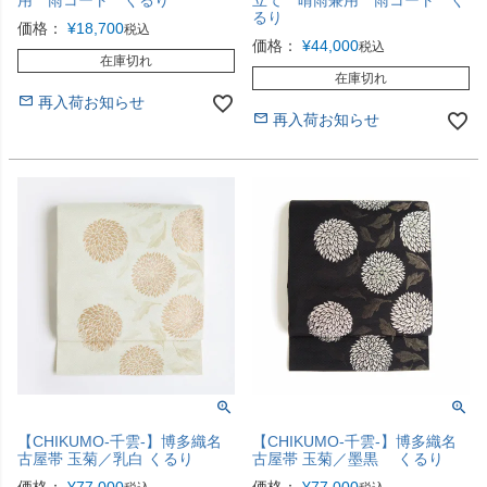
用 雨コート くるり
立て 晴雨兼用 雨コート く
るり
価格：
¥
18,700
税込
価格：
¥
44,000
税込
在庫切れ
在庫切れ
再入荷お知らせ
再入荷お知らせ
【CHIKUMO-千雲-】博多織名
【CHIKUMO-千雲-】博多織名
古屋帯 玉菊／乳白 くるり
古屋帯 玉菊／墨黒 くるり