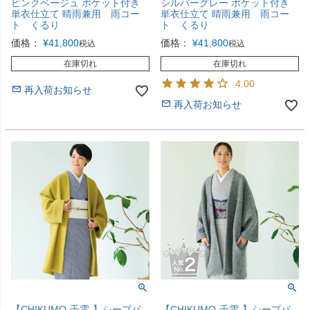
ピンクベージュ ポケット付き
シルバーグレー ポケット付き
単衣仕立て 晴雨兼用 雨コー
単衣仕立て 晴雨兼用 雨コー
ト くるり
ト くるり
価格：
¥
41,800
価格：
¥
41,800
税込
税込
在庫切れ
在庫切れ
4.00
再入荷お知らせ
再入荷お知らせ
【CHIKUMO-千雲-】シープパ
【CHIKUMO-千雲-】シープパ