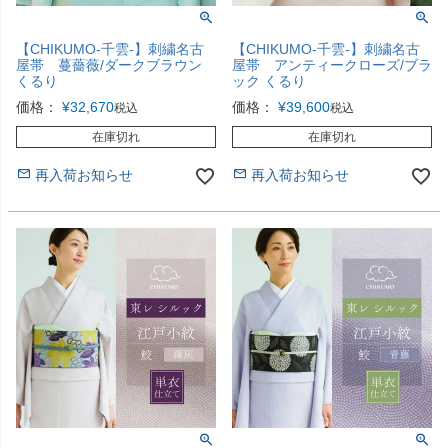
【CHIKUMO-千雲-】刺繍名古
【CHIKUMO-千雲-】刺繍名古
屋帯 蔓薔薇/ダークブラウン
屋帯 アンティークローズ/ブラ
くるり
ック くるり
価格：
¥
32,670
価格：
¥
39,600
税込
税込
在庫切れ
在庫切れ
再入荷お知らせ
再入荷お知らせ