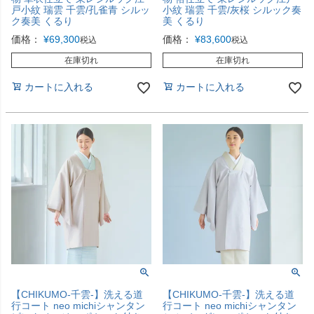
戸小紋 瑞雲 千雲/孔雀青 シルッ
小紋 瑞雲 千雲/灰桜 シルック奏
ク奏美 くるり
美 くるり
価格：
¥
69,300
価格：
¥
83,600
税込
税込
在庫切れ
在庫切れ
カートに入れる
カートに入れる
【CHIKUMO-千雲-】洗える道
【CHIKUMO-千雲-】洗える道
行コート neo michiシャンタン
行コート neo michiシャンタン