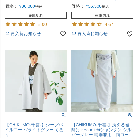
価格：
¥
36,300
価格：
¥
36,300
税込
税込
在庫切れ
在庫切れ
5.00
4.67
再入荷お知らせ
再入荷お知らせ
【CHIKUMO-千雲-】シープパ
【CHIKUMO-千雲-】洗える裾
イルコート/ライトグレー くる
除け neo michiシャンタン シル
り
バーグレー 晴雨兼用 雨コー