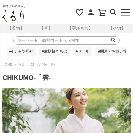
着物と和の暮らし
【着物】
【帯】
【羽織もの】
【小物】
#Tシャツ襦袢
#麻楊柳きもの
#セール
#問屋でお買い物
HOME
特集
CHIKUMO-千雲-
CHIKUMO-千雲-