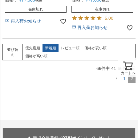
価格：
¥
77,000
価格：
¥
77,000
税込
税込
在庫切れ
在庫切れ
5.00
再入荷お知らせ
再入荷お知らせ
優先度順
新着順
レビュー順
価格が安い順
並び替
え
価格が高い順
66
件中
41
-
66
件表示
カートへ
1
2
300