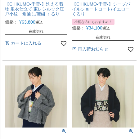
【CHIKUMO-千雲-】洗える着
【CHIKUMO-千雲-】シープパ
物 単衣仕立て 東レシルック江
イルショートコート/イエロー
戸小紋 角通し/濃紺 くるり
くるり
価格：
¥
63,800
小柄な方にもおすすめ！
税込
価格：
¥
34,100
税込
在庫切れ
在庫切れ
カートに入れる
再入荷お知らせ