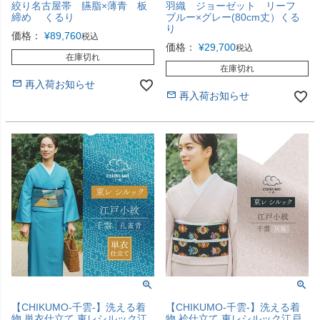
絞り名古屋帯 臙脂×薄青 板
羽織 ジョーゼット リーフ
締め くるり
ブルー×グレー(80cm丈）くる
り
価格：
¥
89,760
税込
価格：
¥
29,700
税込
在庫切れ
在庫切れ
再入荷お知らせ
再入荷お知らせ
【CHIKUMO-千雲-】洗える着
【CHIKUMO-千雲-】洗える着
物 単衣仕立て 東レシルック江
物 袷仕立て 東レシルック江戸