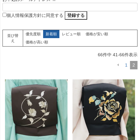
個人情報保護方針に同意する
優先度順
新着順
レビュー順
価格が安い順
並び替
え
価格が高い順
66
件中
41
-
66
件表示
1
2