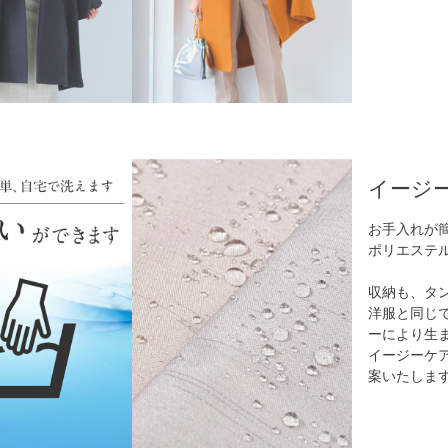
イージ
お手入れが
ポリエステ
収納も、タ
洋服と同じ
ーにより生
イージーケ
案いたしま