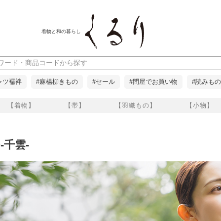
着物と和の暮らし
ャツ襦袢
#麻楊柳きもの
#セール
#問屋でお買い物
#読みもの
【着物】
【帯】
【羽織もの】
【小物】
-千雲-