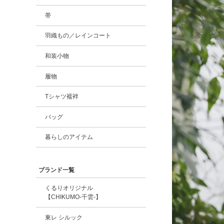
帯
羽織もの／レインコート
和装小物
履物
Tシャツ襦袢
バッグ
暮らしのアイテム
ブランド一覧
くるりオリジナル
【CHIKUMO-千雲-】
東レ シルック