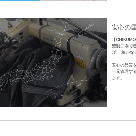
安心の
【CHIKU
縫製工場で
げ、 細か
安心の品質
一元管理す
ます。