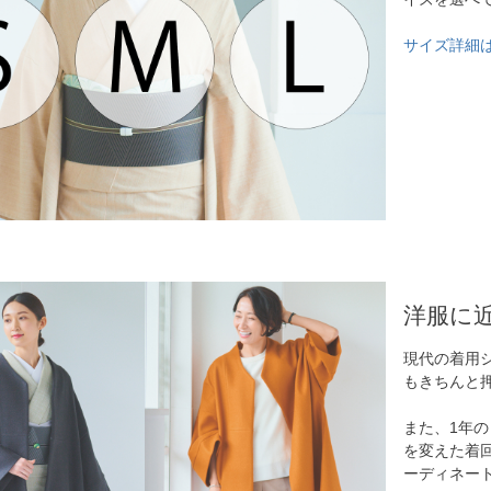
サイズ詳細
洋服に
現代の着用
もきちんと
また、1年
を変えた着
ーディネー