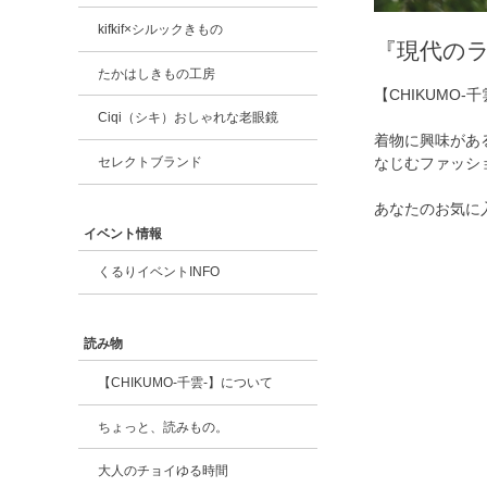
kifkif×シルックきもの
『現代の
たかはしきもの工房
【CHIKUM
Ciqi（シキ）おしゃれな老眼鏡
着物に興味があ
なじむファッシ
セレクトブランド
あなたのお気に
イベント情報
くるりイベントINFO
読み物
【CHIKUMO-千雲-】について
ちょっと、読みもの。
大人のチョイゆる時間