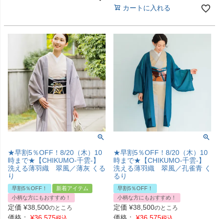
カートに入れる
★早割5％OFF！8/20（木）10
★早割5％OFF！8/20（木）10
時まで★【CHIKUMO-千雲-】
時まで★【CHIKUMO-千雲-】
洗える薄羽織 翠風／薄灰 くる
洗える薄羽織 翠風／孔雀青 く
り
るり
早割5％OFF！
新着アイテム
早割5％OFF！
小柄な方にもおすすめ！
小柄な方にもおすすめ！
定価
¥
38,500
定価
¥
38,500
のところ
のところ
価格：
¥
36,575
価格：
¥
36,575
税込
税込