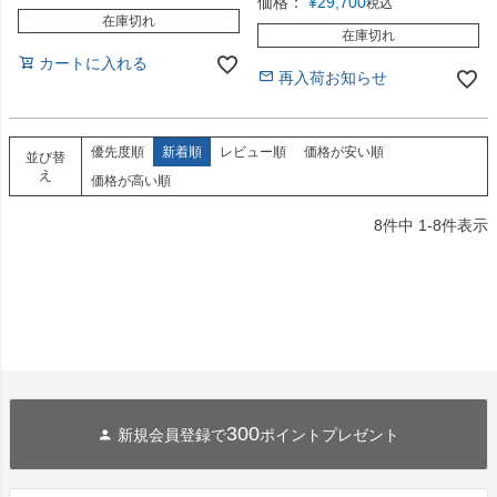
価格：
¥
29,700
税込
在庫切れ
在庫切れ
カートに入れる
再入荷お知らせ
優先度順
新着順
レビュー順
価格が安い順
並び替
え
価格が高い順
8
件中
1
-
8
件表示
300
新規会員登録で
ポイントプレゼント