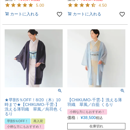
5.00
4.50
カートに入れる
カートに入れる
★早割5％OFF！8/20（木）10
【CHIKUMO-千雲-】洗える薄
時まで★【CHIKUMO-千雲-】
羽織 翠風／白藍 くるり
洗える薄羽織 翠風／烏羽色 く
小柄な方にもおすすめ！
るり
価格：
¥
38,500
税込
早割5％OFF！
再入荷
在庫切れ
小柄な方にもおすすめ！