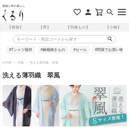
着物と和の暮らし
【着物】
【帯】
【羽織もの】
【小物】
#Tシャツ襦袢
#麻楊柳きもの
#セール
#問屋でお買い物
HOME
特集
洗える薄羽織 翠風
洗える薄羽織 翠風