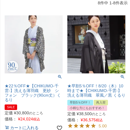
8
件中
1
-
8
件表示
★22％OFF★【CHIKUMO-千
★早割5％OFF！8/20（木）10
雲-】洗える薄羽織 更紗 シ
時まで★【CHIKUMO-千雲-】
フォン ブラック(90cm丈）く
洗える薄羽織 翠風／黒 くるり
るり
早割5％OFF！
再入荷
SALE
小柄な方にもおすすめ！
定価
¥
30,800
のところ
定価
¥
38,500
のところ
価格：
¥
24,024
税込
価格：
¥
36,575
税込
5.00
カートに入れる