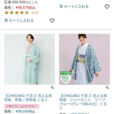
定価
¥
38,500
のところ
カートに入れる
価格：
¥
36,575
税込
4.67
カートに入れる
【CHIKUMO-千雲-】洗える薄
【CHIKUMO-千雲-】洗える薄
羽織 翠風／薄青磁 くるり
羽織 ジョーゼット リーフ
ブルー×グレー(80cm丈）くる
小柄な方にもおすすめ！
り
価格：
¥
38,500
税込