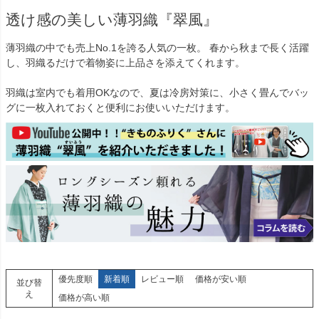
透け感の美しい薄羽織『翠風』
薄羽織の中でも売上No.1を誇る人気の一枚。 春から秋まで長く活躍
し、羽織るだけで着物姿に上品さを添えてくれます。
羽織は室内でも着用OKなので、夏は冷房対策に、小さく畳んでバッ
グに一枚入れておくと便利にお使いいただけます。
優先度順
新着順
レビュー順
価格が安い順
並び替
え
価格が高い順