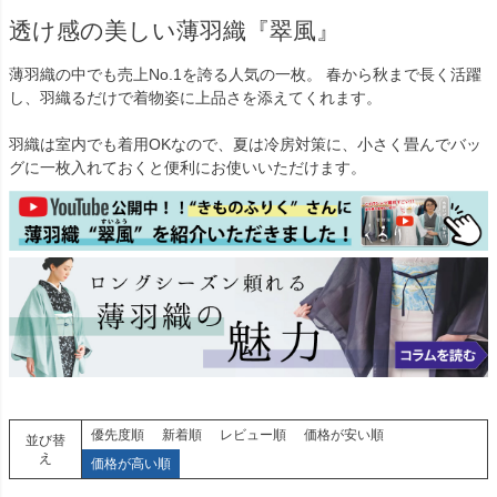
透け感の美しい薄羽織『翠風』
薄羽織の中でも売上No.1を誇る人気の一枚。 春から秋まで長く活躍
し、羽織るだけで着物姿に上品さを添えてくれます。
羽織は室内でも着用OKなので、夏は冷房対策に、小さく畳んでバッ
グに一枚入れておくと便利にお使いいただけます。
優先度順
新着順
レビュー順
価格が安い順
並び替
え
価格が高い順