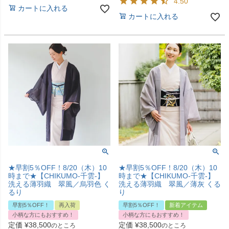
4.50
カートに入れる
カートに入れる
★早割5％OFF！8/20（木）10
★早割5％OFF！8/20（木）10
時まで★【CHIKUMO-千雲-】
時まで★【CHIKUMO-千雲-】
洗える薄羽織 翠風／烏羽色 く
洗える薄羽織 翠風／薄灰 くる
るり
り
早割5％OFF！
再入荷
早割5％OFF！
新着アイテム
小柄な方にもおすすめ！
小柄な方にもおすすめ！
定価
¥
38,500
定価
¥
38,500
のところ
のところ