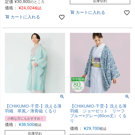
在庫切れ
定価
¥
30,800
のところ
価格：
¥
24,024
税込
カートに入れる
カートに入れる
【CHIKUMO-千雲-】洗える薄
【CHIKUMO-千雲-】洗える薄
羽織 翠風／薄青磁 くるり
羽織 ジョーゼット リーフ
ブルー×グレー(80cm丈）くる
小柄な方にもおすすめ！
り
価格：
¥
38,500
税込
価格：
¥
29,700
税込
在庫切れ