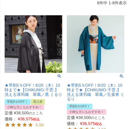
8
件中
1
-
8
件表示
★早割5％OFF！8/20（木）10
★早割5％OFF！8/20（木）10
時まで★【CHIKUMO-千雲-】
時まで★【CHIKUMO-千雲-】
洗える薄羽織 翠風／黒 くるり
洗える薄羽織 翠風／孔雀青 く
るり
早割5％OFF！
再入荷
早割5％OFF！
小柄な方にもおすすめ！
小柄な方にもおすすめ！
定価
¥
38,500
のところ
定価
¥
38,500
のところ
価格：
¥
36,575
税込
価格：
¥
36,575
税込
5.00