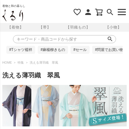
着物と和の暮らし
【着物】
【帯】
【羽織もの】
【小物】
#Tシャツ襦袢
#麻楊柳きもの
#セール
#問屋でお買い物
HOME
特集
洗える薄羽織 翠風
洗える薄羽織 翠風