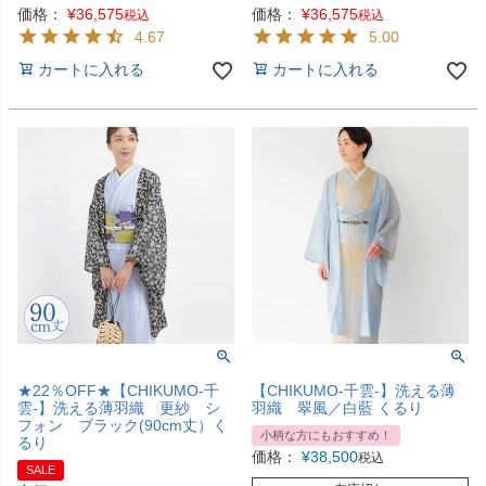
価格：
¥
36,575
価格：
¥
36,575
税込
税込
4.67
5.00
カートに入れる
カートに入れる
★22％OFF★【CHIKUMO-千
【CHIKUMO-千雲-】洗える薄
雲-】洗える薄羽織 更紗 シ
羽織 翠風／白藍 くるり
フォン ブラック(90cm丈）く
小柄な方にもおすすめ！
るり
価格：
¥
38,500
税込
SALE