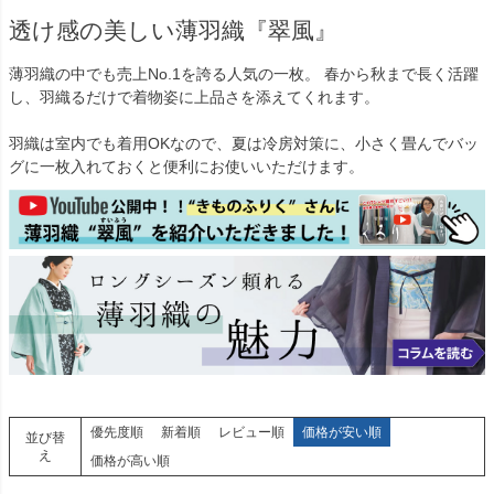
透け感の美しい薄羽織『翠風』
薄羽織の中でも売上No.1を誇る人気の一枚。 春から秋まで長く活躍
し、羽織るだけで着物姿に上品さを添えてくれます。
羽織は室内でも着用OKなので、夏は冷房対策に、小さく畳んでバッ
グに一枚入れておくと便利にお使いいただけます。
優先度順
新着順
レビュー順
価格が安い順
並び替
え
価格が高い順