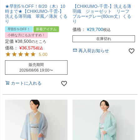
★早割5％OFF！8/20（木）10
【CHIKUMO-千雲-】洗える薄
時まで★【CHIKUMO-千雲-】
羽織 ジョーゼット リーフ
洗える薄羽織 翠風／薄灰 くる
ブルー×グレー(80cm丈）くる
り
り
価格：
¥
29,700
早割5％OFF！
新着アイテム
税込
小柄な方にもおすすめ！
在庫切れ
定価
¥
38,500
のところ
価格：
¥
36,575
税込
再入荷お知らせ
5.00
販売期間
2026/08/06 19:00
〜
カートに入れる