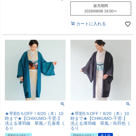
販売期間
2026/08/06 19:00
〜
カートに入れる
★早割5％OFF！8/20（木）10
★早割5％OFF！8/20（木）10
時まで★【CHIKUMO-千雲-】
時まで★【CHIKUMO-千雲-】
洗える薄羽織 翠風／孔雀青 く
洗える薄羽織 翠風／烏羽色 く
るり
るり
早割5％OFF！
早割5％OFF！
再入荷