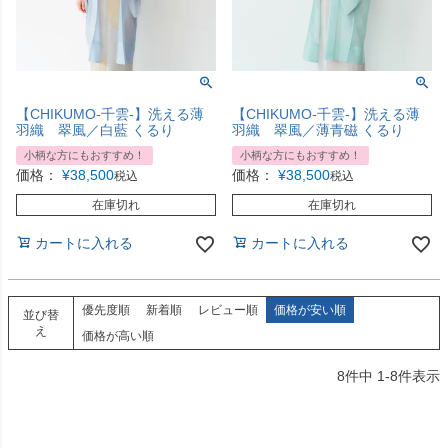
【CHIKUMO-千雲-】洗える薄
【CHIKUMO-千雲-】洗える薄
羽織 翠風／白藍 くるり
羽織 翠風／薄青磁 くるり
小柄な方にもおすすめ！
小柄な方にもおすすめ！
価格：
¥
38,500
価格：
¥
38,500
税込
税込
在庫切れ
在庫切れ
カートに入れる
カートに入れる
優先度順
新着順
レビュー順
価格が安い順
並び替
え
価格が高い順
8
件中
1
-
8
件表示