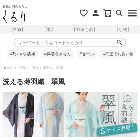
着物と和の暮らし
【着物】
【帯】
【羽織もの】
【小物】
#Tシャツ襦袢
#麻楊柳きもの
#セール
#問屋でお買い物
HOME
特集
洗える薄羽織 翠風
洗える薄羽織 翠風