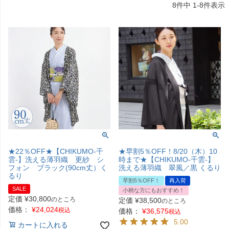
8
件中
1
-
8
件表示
★22％OFF★【CHIKUMO-千
★早割5％OFF！8/20（木）10
雲-】洗える薄羽織 更紗 シ
時まで★【CHIKUMO-千雲-】
フォン ブラック(90cm丈）く
洗える薄羽織 翠風／黒 くるり
るり
早割5％OFF！
再入荷
SALE
小柄な方にもおすすめ！
定価
¥
30,800
のところ
定価
¥
38,500
のところ
価格：
¥
24,024
税込
価格：
¥
36,575
税込
5.00
カートに入れる