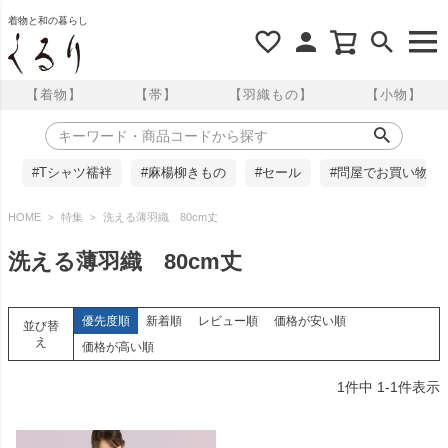
着物と和の暮らし
【着物】
【帯】
【羽織もの】
【小物】
#Tシャツ襦袢
#麻楊柳きもの
#セール
#問屋でお買い物
HOME
特集
洗える薄羽織 80cm丈
洗える薄羽織 80cm丈
優先度順
新着順
レビュー順
価格が安い順
並び替
え
価格が高い順
1
件中
1
-
1
件表示