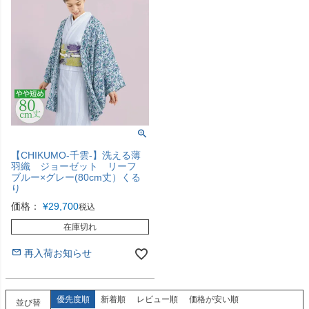
【CHIKUMO-千雲-】洗える薄
羽織 ジョーゼット リーフ
ブルー×グレー(80cm丈）くる
り
価格：
¥
29,700
税込
在庫切れ
再入荷お知らせ
優先度順
新着順
レビュー順
価格が安い順
並び替