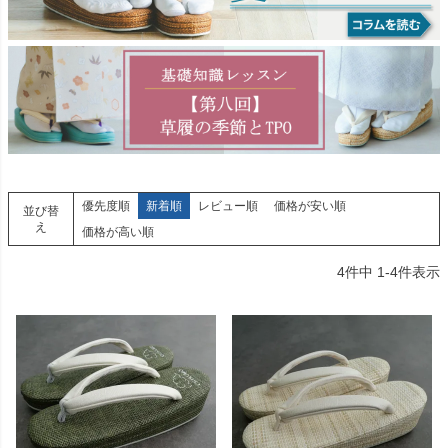
優先度順
新着順
レビュー順
価格が安い順
並び替
え
価格が高い順
4
件中
1
-
4
件表示