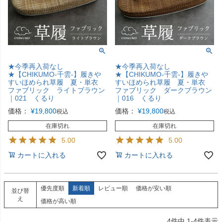
★今季再入荷なし
★今季再入荷なし
★【CHIKUMO-千雲-】履きや
★【CHIKUMO-千雲-】履きや
すいほめられ草履 夏・単衣
すいほめられ草履 夏・単衣
ファブリック ライトブラウン
ファブリック ダークブラウン
｜021 くるり
｜016 くるり
価格：
¥
19,800
価格：
¥
19,800
税込
税込
在庫切れ
在庫切れ
5.00
5.00
カートに入れる
カートに入れる
優先度順
新着順
レビュー順
価格が安い順
並び替
え
価格が高い順
4
件中
1
-
4
件表示