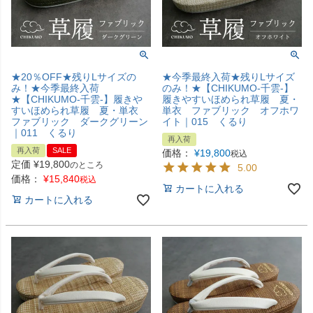
★20％OFF★残りLサイズの
★今季最終入荷★残りLサイズ
み！★今季最終入荷
のみ！★【CHIKUMO-千雲-】
★【CHIKUMO-千雲-】履きや
履きやすいほめられ草履 夏・
すいほめられ草履 夏・単衣
単衣 ファブリック オフホワ
ファブリック ダークグリーン
イト｜015 くるり
｜011 くるり
再入荷
再入荷
SALE
価格：
¥
19,800
税込
定価
¥
19,800
のところ
5.00
価格：
¥
15,840
税込
カートに入れる
カートに入れる