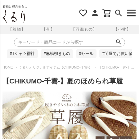
着物と和の暮らし
【着物】
【帯】
【羽織もの】
【小物】
#Tシャツ襦袢
#麻楊柳きもの
#セール
#問屋でお買い物
HOME
くるりオリジナルアイテム【CHIKUMO-千雲-】
【CHIKUMO-千雲-】夏のほめられ草履
【CHIKUMO-千雲-】夏のほめられ草履