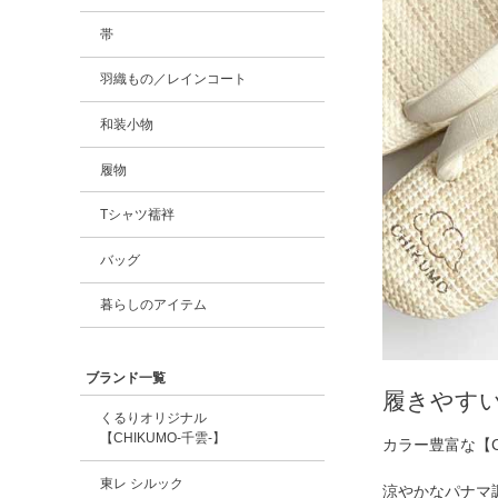
帯
羽織もの／レインコート
和装小物
履物
Tシャツ襦袢
バッグ
暮らしのアイテム
ブランド一覧
履きやす
くるりオリジナル
【CHIKUMO-千雲-】
カラー豊富な【C
東レ シルック
涼やかなパナマ