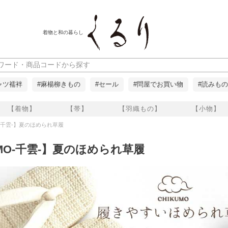
着物と和の暮らし
ャツ襦袢
#麻楊柳きもの
#セール
#問屋でお買い物
#読みもの
【着物】
【帯】
【羽織もの】
【小物】
O-千雲-】夏のほめられ草履
UMO-千雲-】夏のほめられ草履