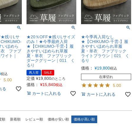
★残りLサ
★20％OFF★残りLサイズ
★今季再入荷なし
HIKUMO-
のみ！★今季最終入荷
★【CHIKUMO-千雲-】履
すいほめら
★【CHIKUMO-千雲-】履
きやすいほめられ草履
単衣 ファブ
きやすいほめられ草履
夏・単衣 ファブリック
ホワイト｜
夏・単衣 ファブリック
ライトブラウン｜021 く
ダークグリーン｜011 く
るり
るり
価格：
¥
19,800
税込
再入荷
SALE
0
税込
在庫切れ
定価
¥
19,800
のところ
5.00
価格：
¥
15,840
税込
5.00
れる
カートに入れる
カートに入れる
度順
新着順
レビュー順
価格が安い順
価格が高い順