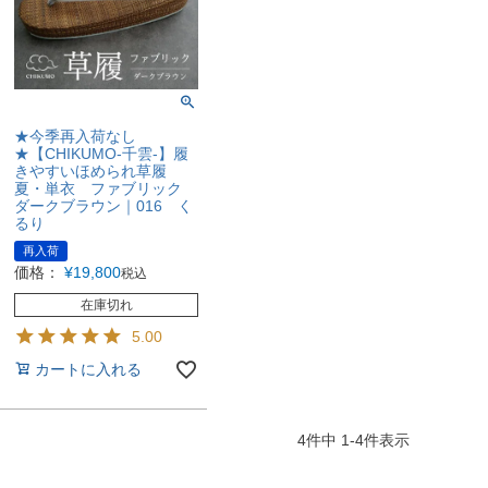
★今季再入荷なし
★【CHIKUMO-千雲-】履
きやすいほめられ草履
夏・単衣 ファブリック
ダークブラウン｜016 く
るり
再入荷
価格：
¥
19,800
税込
在庫切れ
5.00
カートに入れる
4
件中
1
-
4
件表示