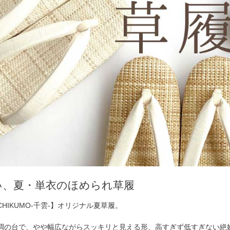
い、夏・単衣のほめられ草履
HIKUMO-千雲-】オリジナル夏草履。
調の台で、やや幅広ながらスッキリと見える形、高すぎず低すぎない絶