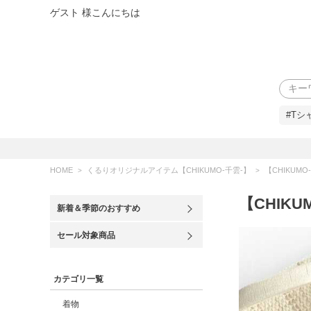
ゲスト 様こんにちは
検索
#Tシ
HOME
くるりオリジナルアイテム【CHIKUMO-千雲-】
【CHIKUM
【CHIK
新着＆季節のおすすめ
セール対象商品
カテゴリ一覧
着物