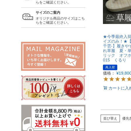
らをご確認ください。
サイズのご案内
オリジナル商品のサイズはこち
らをご確認ください。
★今季最終入荷
イズのみ！★【C
千雲-】履きや
れ草履 夏・
リック オフ
015 くるり
再入荷
価格：
¥
19,80
カートに入
並び替え
優先