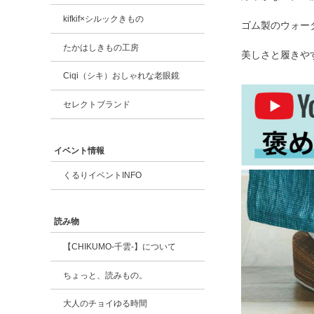
kifkif×シルックきもの
ゴム製のウォー
たかはしきもの工房
美しさと履きや
Ciqi（シキ）おしゃれな老眼鏡
セレクトブランド
イベント情報
くるりイベントINFO
読み物
【CHIKUMO-千雲-】について
ちょっと、読みもの。
大人のチョイゆる時間