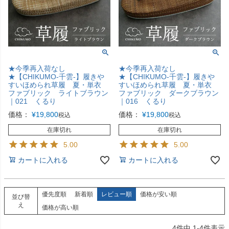
★今季再入荷なし
★今季再入荷なし
★【CHIKUMO-千雲-】履きや
★【CHIKUMO-千雲-】履きや
すいほめられ草履 夏・単衣
すいほめられ草履 夏・単衣
ファブリック ライトブラウン
ファブリック ダークブラウン
｜021 くるり
｜016 くるり
価格：
¥
19,800
価格：
¥
19,800
税込
税込
在庫切れ
在庫切れ
5.00
5.00
カートに入れる
カートに入れる
優先度順
新着順
レビュー順
価格が安い順
並び替
え
価格が高い順
4
件中
1
-
4
件表示