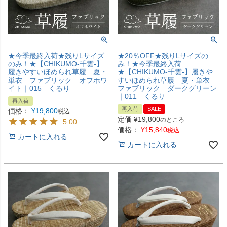
★今季最終入荷★残りLサイズ
★20％OFF★残りLサイズの
のみ！★【CHIKUMO-千雲-】
み！★今季最終入荷
履きやすいほめられ草履 夏・
★【CHIKUMO-千雲-】履きや
単衣 ファブリック オフホワ
すいほめられ草履 夏・単衣
イト｜015 くるり
ファブリック ダークグリーン
｜011 くるり
再入荷
再入荷
SALE
価格：
¥
19,800
税込
定価
¥
19,800
のところ
5.00
価格：
¥
15,840
税込
カートに入れる
カートに入れる