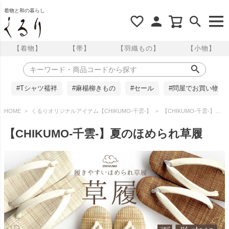
着物と和の暮らし
【着物】
【帯】
【羽織もの】
【小物】
#Tシャツ襦袢
#麻楊柳きもの
#セール
#問屋でお買い物
HOME
くるりオリジナルアイテム【CHIKUMO-千雲-】
【CHIKUMO-千雲-】夏のほめられ草履
【CHIKUMO-千雲-】夏のほめられ草履