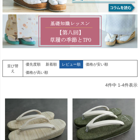
優先度順
新着順
レビュー順
価格が安い順
並び替
え
価格が高い順
4
件中
1
-
4
件表示