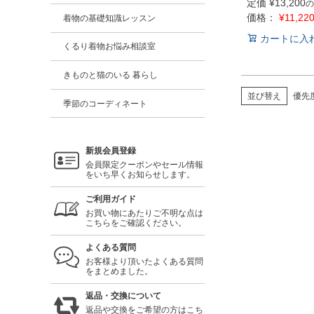
定価
¥
13,200
の
価格：
¥
11,22
着物の基礎知識レッスン
カートに入
くるり着物お悩み相談室
きものと猫のいる 暮らし
並び替え
優先
季節のコーディネート
新規会員登録
会員限定クーポンやセール情報
をいち早くお知らせします。
ご利用ガイド
お買い物にあたりご不明な点は
こちらをご確認ください。
よくある質問
お客様より頂いたよくある質問
をまとめました。
返品・交換について
返品や交換をご希望の方はこち