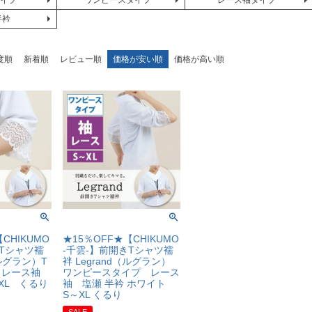
タイプ
ワンピースタイプ
レース袖タイプ
半衿
度順
新着順
レビュー順
価格が安い順
価格が高い順
CHIKUMO
★15％OFF★【CHIKUMO
きTシャツ襦
-千雲-】前開きTシャツ襦
（ルグラン）T
袢 Legrand（ルグラン）
 レース袖
ワンピースタイプ レース
XL くるり
袖 塩瀬 半衿 ホワイト
S～XL くるり