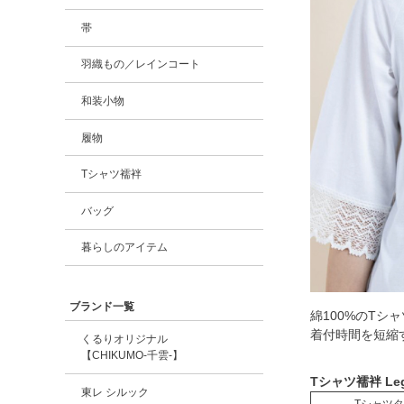
帯
羽織もの／レインコート
和装小物
履物
Tシャツ襦袢
バッグ
暮らしのアイテム
ブランド一覧
綿100%のT
着付時間を短縮
くるりオリジナル
【CHIKUMO-千雲-】
Tシャツ襦袢 L
東レ シルック