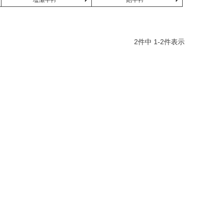
塩瀬半衿
絽半衿
2
件中
1
-
2
件表示