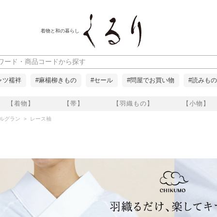
着物と和の暮らし
ャツ襦袢
#麻楊柳きもの
#セール
#問屋でお買い物
#読みもの
【着物】
【帯】
【羽織もの】
【小物】
 ルグラン
レース袖