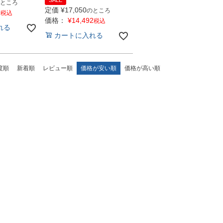
SALE
ところ
定価
¥
17,050
のところ
0
税込
価格：
¥
14,492
税込
れる
カートに入れる
度順
新着順
レビュー順
価格が安い順
価格が高い順