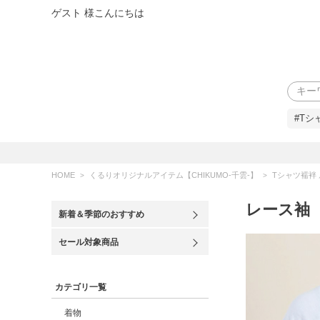
ゲスト 様こんにちは
検索
#Tシ
HOME
くるりオリジナルアイテム【CHIKUMO-千雲-】
Tシャツ襦袢
レース袖
新着＆季節のおすすめ
セール対象商品
カテゴリ一覧
着物