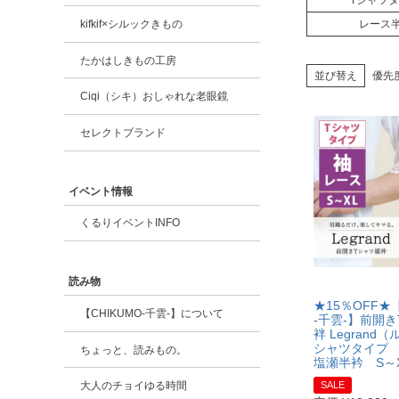
Tシャツ
kifkif×シルックきもの
レース
たかはしきもの工房
並び替え
優先
Ciqi（シキ）おしゃれな老眼鏡
セレクトブランド
イベント情報
くるりイベントINFO
読み物
★15％OFF★【
【CHIKUMO-千雲-】について
-千雲-】前開
袢 Legrand
シャツタイプ
ちょっと、読みもの。
塩瀬半衿 S～
SALE
大人のチョイゆる時間