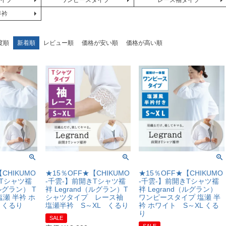
タイプ
ワンピースタイプ
レース袖タイプ
半衿
度順
新着順
レビュー順
価格が安い順
価格が高い順
CHIKUMO
★15％OFF★【CHIKUMO
★15％OFF★【CHIKUMO
きTシャツ襦
-千雲-】前開きTシャツ襦
-千雲-】前開きTシャツ襦
（ルグラン） T
袢 Legrand（ルグラン）T
袢 Legrand（ルグラン）
瀬 半衿 ホ
シャツタイプ レース袖
ワンピースタイプ 塩瀬 半
 くるり
塩瀬半衿 S～XL くるり
衿 ホワイト S～XL くる
り
SALE