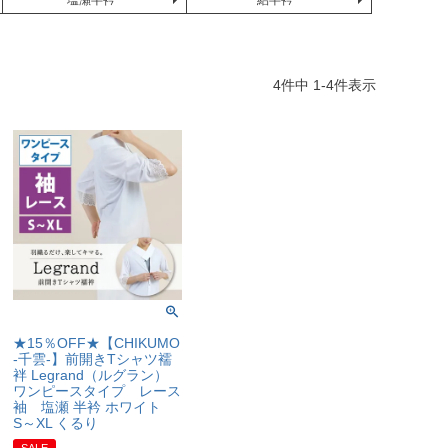
塩瀬半衿
絽半衿
4
件中
1
-
4
件表示
★15％OFF★【CHIKUMO
-千雲-】前開きTシャツ襦
袢 Legrand（ルグラン）
ワンピースタイプ レース
袖 塩瀬 半衿 ホワイト
S～XL くるり