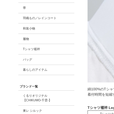
帯
羽織もの／レインコート
和装小物
履物
Tシャツ襦袢
バッグ
暮らしのアイテム
ブランド一覧
綿100%のT
着付時間を短縮
くるりオリジナル
【CHIKUMO-千雲-】
Tシャツ襦袢 L
東レ シルック