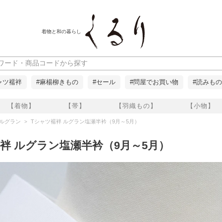
着物と和の暮らし
ャツ襦袢
#麻楊柳きもの
#セール
#問屋でお買い物
#読みもの
【着物】
【帯】
【羽織もの】
【小物】
 ルグラン
Tシャツ襦袢 ルグラン塩瀬半衿（9月～5月）
袢 ルグラン塩瀬半衿（9月～5月）