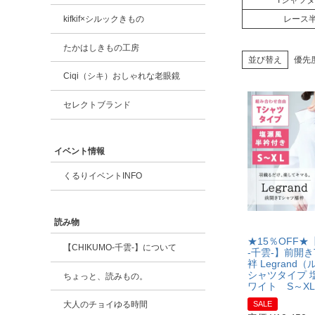
Tシャツ
kifkif×シルックきもの
レース
たかはしきもの工房
並び替え
優先
Ciqi（シキ）おしゃれな老眼鏡
セレクトブランド
イベント情報
くるりイベントINFO
読み物
★15％OFF★【
【CHIKUMO-千雲-】について
-千雲-】前開
袢 Legrand
シャツタイプ 塩
ちょっと、読みもの。
ワイト S～XL
SALE
大人のチョイゆる時間