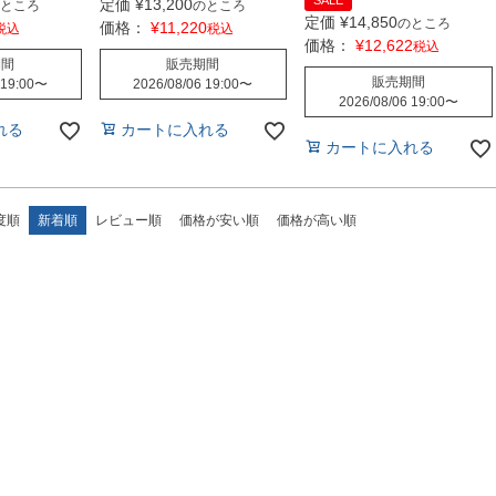
SALE
定価
¥
13,200
ところ
のところ
定価
¥
14,850
のところ
価格：
¥
11,220
税込
税込
価格：
¥
12,622
税込
期間
販売期間
販売期間
 19:00
〜
2026/08/06 19:00
〜
2026/08/06 19:00
〜
れる
カートに入れる
カートに入れる
度順
新着順
レビュー順
価格が安い順
価格が高い順