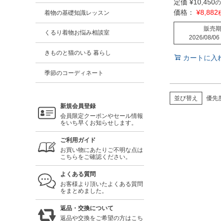
定価
¥
10,450
の
価格：
¥
8,882
着物の基礎知識レッスン
販売
くるり着物お悩み相談室
2026/08/06
きものと猫のいる 暮らし
カートに入
季節のコーディネート
並び替え
優先
新規会員登録
会員限定クーポンやセール情報
をいち早くお知らせします。
ご利用ガイド
お買い物にあたりご不明な点は
こちらをご確認ください。
よくある質問
お客様より頂いたよくある質問
をまとめました。
返品・交換について
返品や交換をご希望の方はこち