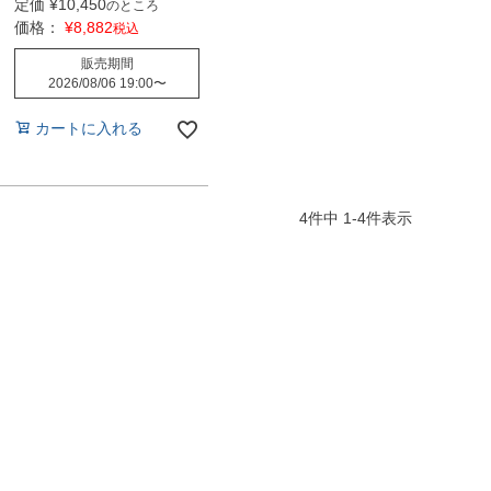
定価
¥
10,450
のところ
価格：
¥
8,882
税込
販売期間
2026/08/06 19:00
〜
カートに入れる
4
件中
1
-
4
件表示