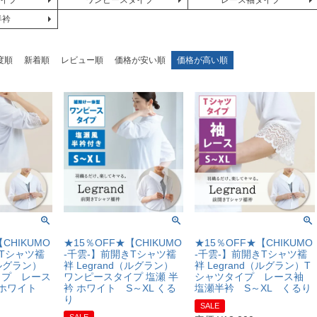
タイプ
ワンピースタイプ
レース袖タイプ
半衿
度順
新着順
レビュー順
価格が安い順
価格が高い順
CHIKUMO
★15％OFF★【CHIKUMO
★15％OFF★【CHIKUMO
きTシャツ襦
-千雲-】前開きTシャツ襦
-千雲-】前開きTシャツ襦
（ルグラン）
袢 Legrand（ルグラン）
袢 Legrand（ルグラン）T
イプ レース
ワンピースタイプ 塩瀬 半
シャツタイプ レース袖
 ホワイト
衿 ホワイト S～XL くる
塩瀬半衿 S～XL くるり
り
SALE