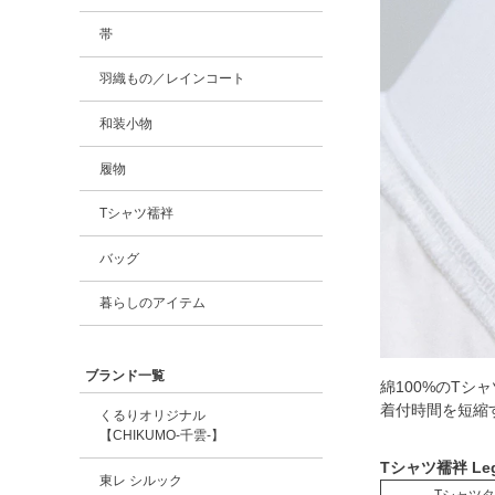
帯
羽織もの／レインコート
和装小物
履物
Tシャツ襦袢
バッグ
暮らしのアイテム
ブランド一覧
綿100%のT
着付時間を短縮
くるりオリジナル
【CHIKUMO-千雲-】
Tシャツ襦袢 L
東レ シルック