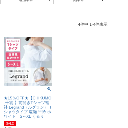
塩瀬半衿
絽半衿
4
件中
1
-
4
件表示
★15％OFF★【CHIKUMO
-千雲-】前開きTシャツ襦
袢 Legrand（ルグラン） T
シャツタイプ 塩瀬 半衿 ホ
ワイト S～XL くるり
SALE