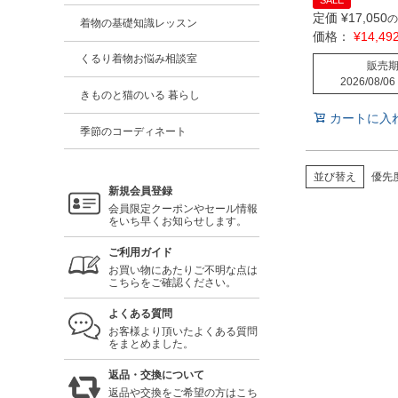
SALE
定価
¥
17,050
の
着物の基礎知識レッスン
価格：
¥
14,49
くるり着物お悩み相談室
販売
2026/08/06
きものと猫のいる 暮らし
カートに入
季節のコーディネート
並び替え
優先
新規会員登録
会員限定クーポンやセール情報
をいち早くお知らせします。
ご利用ガイド
お買い物にあたりご不明な点は
こちらをご確認ください。
よくある質問
お客様より頂いたよくある質問
をまとめました。
返品・交換について
返品や交換をご希望の方はこち