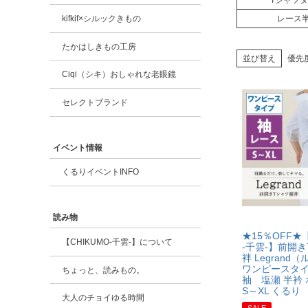
Tシャツ
kifkif×シルックきもの
レース
たかはしきもの工房
並び替え
優先
Ciqi（シキ）おしゃれな老眼鏡
セレクトブランド
イベント情報
くるりイベントINFO
読み物
★15％OFF★【
【CHIKUMO-千雲-】について
-千雲-】前開
袢 Legrand
ワンピースタ
ちょっと、読みもの。
袖 塩瀬 半衿
S～XL くるり
大人のチョイゆる時間