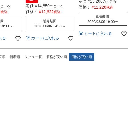
SALE
定価
¥
13,200
のところ
定価
¥
14,850
ところ
のところ
価格：
¥
11,220
税込
2
価格：
¥
12,622
税込
税込
販売期間
期間
販売期間
2026/08/06 19:00
〜
 19:00
〜
2026/08/06 19:00
〜
カートに入れる
れる
カートに入れる
度順
新着順
レビュー順
価格が安い順
価格が高い順