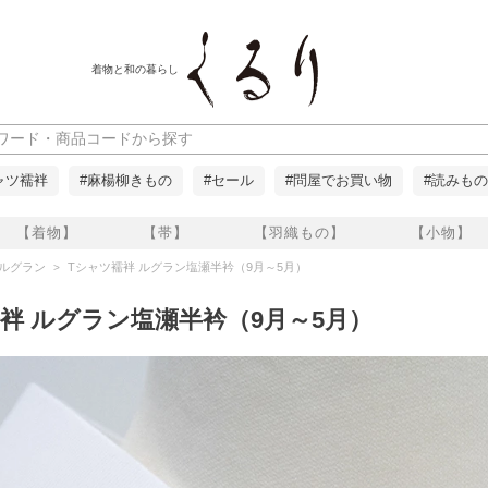
着物と和の暮らし
ャツ襦袢
#麻楊柳きもの
#セール
#問屋でお買い物
#読みもの
【着物】
【帯】
【羽織もの】
【小物】
 ルグラン
Tシャツ襦袢 ルグラン塩瀬半衿（9月～5月）
袢 ルグラン塩瀬半衿（9月～5月）