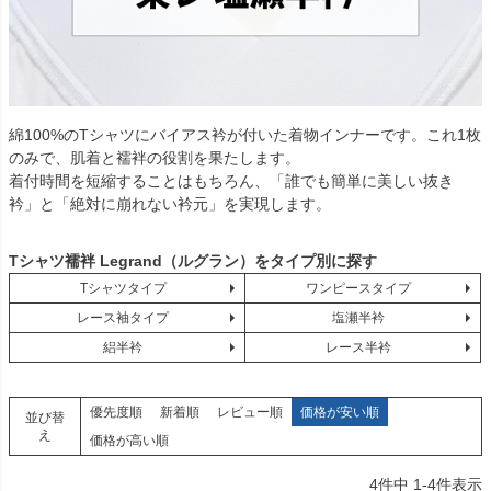
綿100%のTシャツにバイアス衿が付いた着物インナーです。これ1枚
のみで、肌着と襦袢の役割を果たします。
着付時間を短縮することはもちろん、「誰でも簡単に美しい抜き
衿」と「絶対に崩れない衿元」を実現します。
Tシャツ襦袢 Legrand（ルグラン）をタイプ別に探す
Tシャツタイプ
ワンピースタイプ
レース袖タイプ
塩瀬半衿
絽半衿
レース半衿
優先度順
新着順
レビュー順
価格が安い順
並び替
え
価格が高い順
4
件中
1
-
4
件表示