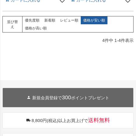
優先度順
新着順
レビュー順
価格が安い順
並び替
え
価格が高い順
4
件中
1
-
4
件表示
300
新規会員登録で
ポイントプレゼント
送料無料
8,800円(税込)以上お買上げで