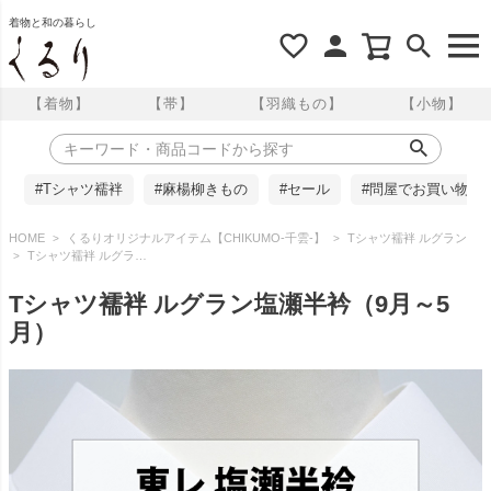
着物と和の暮らし
【着物】
【帯】
【羽織もの】
【小物】
#Tシャツ襦袢
#麻楊柳きもの
#セール
#問屋でお買い物
HOME
くるりオリジナルアイテム【CHIKUMO-千雲-】
Tシャツ襦袢 ルグラン
Tシャツ襦袢 ルグラン塩瀬半衿（9月～5月）
Tシャツ襦袢 ルグラン塩瀬半衿（9月～5
月）