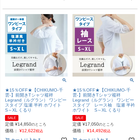
★15％OFF★【CHIKUMO-千
★15％OFF★【CHIKUMO-千
雲-】前開きTシャツ襦袢
雲-】前開きTシャツ襦袢
Legrand（ルグラン） ワンピー
Legrand（ルグラン） ワンピー
スタイプ 塩瀬 半衿 ホワイト
スタイプ レース袖 塩瀬 半衿
S～XL くるり
ホワイト S～XL くるり
SALE
SALE
定価
¥
14,850
定価
¥
17,050
のところ
のところ
価格：
¥
12,622
価格：
¥
14,492
税込
税込
カートに入れる
カートに入れる