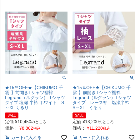
★15％OFF★【CHIKUMO-千
★15％OFF★【CHIKUMO-千
雲-】前開きTシャツ襦袢
雲-】前開きTシャツ襦袢
Legrand（ルグラン） Tシャツ
Legrand（ルグラン）Tシャツ
タイプ 塩瀬 半衿 ホワイト S
タイプ レース袖 塩瀬半衿
～XL くるり
S～XL くるり
SALE
SALE
定価
¥
10,450
定価
¥
13,200
のところ
のところ
価格：
¥
8,882
価格：
¥
11,220
税込
税込
カートに入れる
カートに入れる