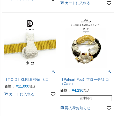
カートに入れる
【T.O.D】KI.RI.E 帯留 ネコ
【Palnart Poc】ブローチ/ネコ
（Cats）
価格：
¥
11,000
税込
価格：
¥
4,290
税込
カートに入れる
在庫切れ
再入荷お知らせ