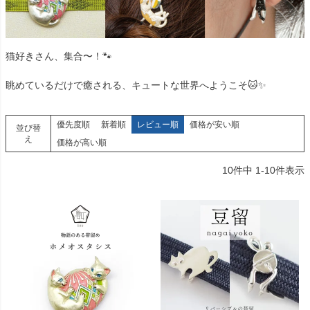
猫好きさん、集合〜！🐾
眺めているだけで癒される、キュートな世界へようこそ🐱✨
優先度順
新着順
レビュー順
価格が安い順
並び替
え
価格が高い順
10
件中
1
-
10
件表示