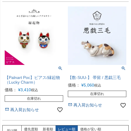
【Palnart Poc】ピアス/縁起物
【数-SUU-】 帯留 / 悪戯三毛
（Lucky Charm）
価格：
¥
5,060
税込
価格：
¥
3,410
税込
在庫切れ
在庫切れ
再入荷お知らせ
再入荷お知らせ
優先度順
新着順
レビュー順
価格が安い順
並び替