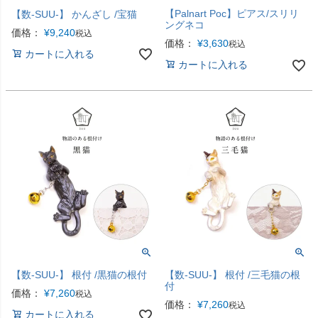
【Palnart Poc】ピアス/スリリ
【数-SUU-】 かんざし /宝猫
ングネコ
価格：
¥
9,240
税込
価格：
¥
3,630
税込
カートに入れる
カートに入れる
【数-SUU-】 根付 /黒猫の根付
【数-SUU-】 根付 /三毛猫の根
付
価格：
¥
7,260
税込
価格：
¥
7,260
税込
カートに入れる