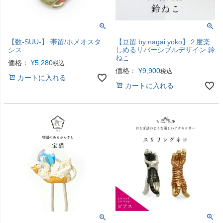
【数-SUU-】 帯留/ホメオスタ
【豆留 by nagai yoko】２度楽
シス
しめるリバーシブルデザイン 鈴
ねこ
価格：
¥
5,280
税込
価格：
¥
9,900
税込
カートに入れる
カートに入れる