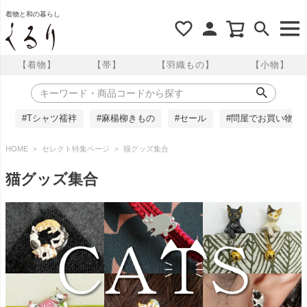
着物と和の暮らし
【着物】
【帯】
【羽織もの】
【小物】
#Tシャツ襦袢
#麻楊柳きもの
#セール
#問屋でお買い物
HOME
セレクト特集ページ
猫グッズ集合
猫グッズ集合