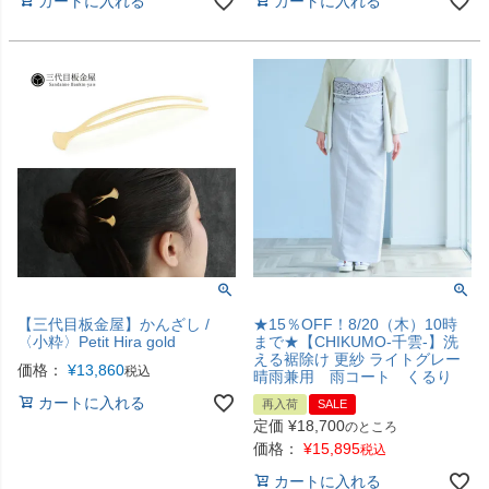
カートに入れる
カートに入れる
【三代目板金屋】かんざし /
★15％OFF！8/20（木）10時
〈小粋〉Petit Hira gold
まで★【CHIKUMO-千雲-】洗
える裾除け 更紗 ライトグレー
価格：
¥
13,860
税込
晴雨兼用 雨コート くるり
カートに入れる
再入荷
SALE
定価
¥
18,700
のところ
価格：
¥
15,895
税込
カートに入れる