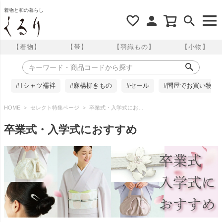
着物と和の暮らし
【着物】
【帯】
【羽織もの】
【小物】
#Tシャツ襦袢
#麻楊柳きもの
#セール
#問屋でお買い物
HOME
セレクト特集ページ
卒業式・入学式におすすめ
卒業式・入学式におすすめ