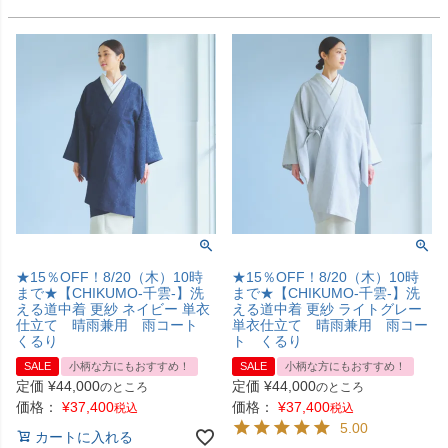
★15％OFF！8/20（木）10時
★15％OFF！8/20（木）10時
まで★【CHIKUMO-千雲-】洗
まで★【CHIKUMO-千雲-】洗
える道中着 更紗 ネイビー 単衣
える道中着 更紗 ライトグレー
仕立て 晴雨兼用 雨コート
単衣仕立て 晴雨兼用 雨コー
くるり
ト くるり
SALE
小柄な方にもおすすめ！
SALE
小柄な方にもおすすめ！
定価
¥
44,000
定価
¥
44,000
のところ
のところ
価格：
¥
37,400
価格：
¥
37,400
税込
税込
5.00
カートに入れる