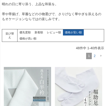
晴れの日に寄り添う、上品な和装を。
帯や帯揚げ、草履などの小物選びで、さりげなく華やぎを添えるの
もオケージョンならではの楽しみです。
優先度順
新着順
レビュー順
価格が安い順
並び替
え
価格が高い順
48
件中
1
-
40
件表示
1
2