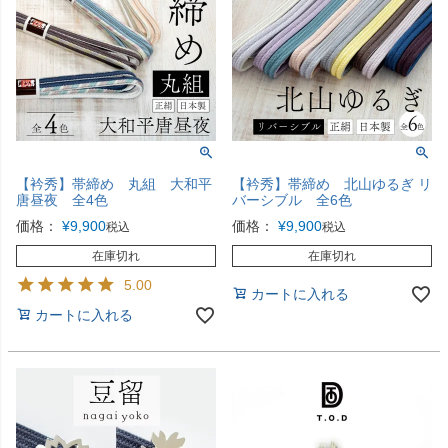
【衿秀】帯締め 丸組 大和平
【衿秀】帯締め 北山ゆるぎ リ
唐昼夜 全4色
バーシブル 全6色
価格：
¥
9,900
価格：
¥
9,900
税込
税込
在庫切れ
在庫切れ
5.00
カートに入れる
カートに入れる