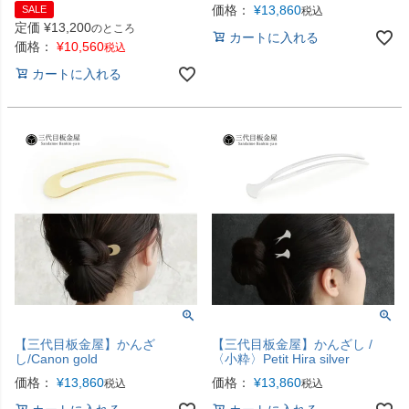
価格：
¥
13,860
SALE
税込
定価
¥
13,200
のところ
カートに入れる
価格：
¥
10,560
税込
カートに入れる
【三代目板金屋】かんざ
【三代目板金屋】かんざし /
し/Canon gold
〈小粋〉Petit Hira silver
価格：
¥
13,860
価格：
¥
13,860
税込
税込