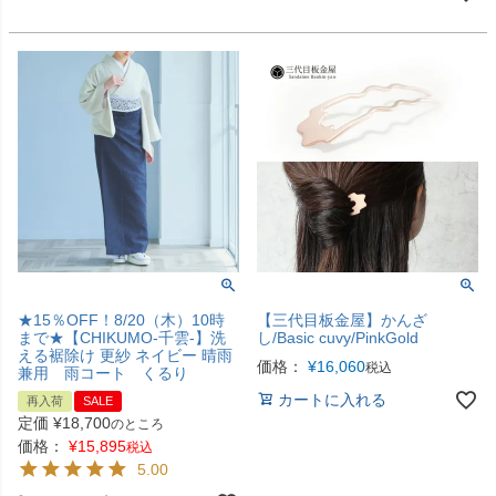
★15％OFF！8/20（木）10時
【三代目板金屋】かんざ
まで★【CHIKUMO-千雲-】洗
し/Basic cuvy/PinkGold
える裾除け 更紗 ネイビー 晴雨
価格：
¥
16,060
税込
兼用 雨コート くるり
カートに入れる
再入荷
SALE
定価
¥
18,700
のところ
価格：
¥
15,895
税込
5.00