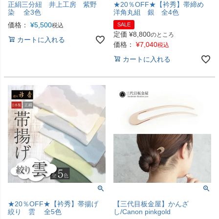
正絹三分紐 井上工房 紫野
★20％OFF★【衿秀】帯締め
染 全3色
洋角丸組 銀 全4色
価格：
¥
5,500
SALE
税込
定価
¥
8,800
のところ
カートに入れる
価格：
¥
7,040
税込
カートに入れる
★20％OFF★【衿秀】帯揚げ
【三代目板金屋】かんざ
絞り 雲 全5色
し/Canon pinkgold