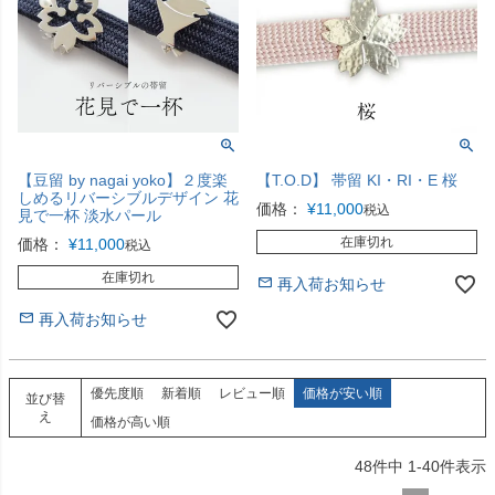
【豆留 by nagai yoko】２度楽
【T.O.D】 帯留 KI・RI・E 桜
しめるリバーシブルデザイン 花
価格：
¥
11,000
税込
見で一杯 淡水パール
在庫切れ
価格：
¥
11,000
税込
在庫切れ
再入荷お知らせ
再入荷お知らせ
優先度順
新着順
レビュー順
価格が安い順
並び替
え
価格が高い順
48
件中
1
-
40
件表示