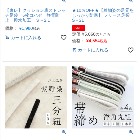
【東レ】クッション底ストレッ
★10％OFF★【着物姿の足元を
チ足袋 5枚コハゼ 静電防
しっかり防寒】 フリース足袋
止 撥水加工 Ｓ～2Ｌ
S～2L
価格：
¥
1,980
SALE
税込
定価
¥
5,060
のところ
カートに入れる
価格：
¥
4,554
税込
カートに入れる