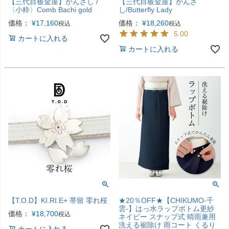
【三代目板金屋】かんざし /
【三代目板金屋】かんざ
〈小粋〉Comb Bachi gold
し/Butterfly Lady
価格：
¥
17,160
価格：
¥
18,260
税込
税込
5.00
カートに入れる
カートに入れる
【T.O.D】KI.RI.E+ 帯留 零れ桜
★20％OFF★【CHIKUMO-千
雲-】はっ水ラップボトム更紗
価格：
¥
18,700
税込
ネイビー スナップ式 晴雨兼用
洗える裾除け 雨コート くるり
カートに入れる