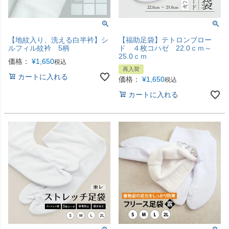
【地紋入り、洗える白半衿】シ
【福助足袋】テトロンブロー
ルフィル紋衿 5柄
ド ４枚コハゼ 22.0ｃｍ～
25.0ｃｍ
価格：
¥
1,650
税込
再入荷
カートに入れる
価格：
¥
1,650
税込
カートに入れる