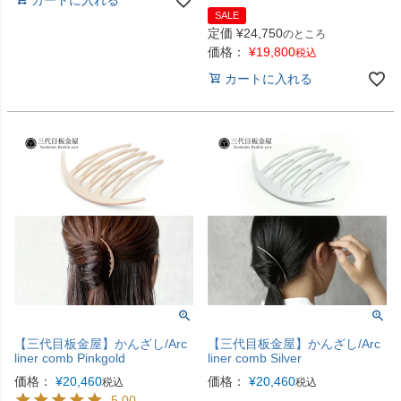
SALE
定価
¥
24,750
のところ
価格：
¥
19,800
税込
カートに入れる
【三代目板金屋】かんざし/Arc
【三代目板金屋】かんざし/Arc
liner comb Pinkgold
liner comb Silver
価格：
¥
20,460
価格：
¥
20,460
税込
税込
5.00