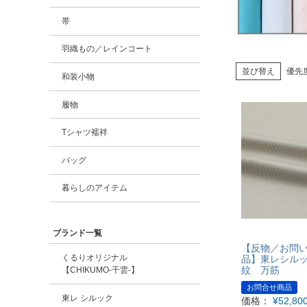
帯
羽織もの／レインコート
並び替え
優先
和装小物
履物
Tシャツ襦袢
バッグ
暮らしのアイテム
ブランド一覧
【反物／お問
くるりオリジナル
品】東レシル
紋 万筋
【CHIKUMO-千雲-】
お問合せ商品
東レ シルック
価格：
¥
52,80