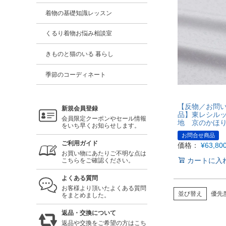
着物の基礎知識レッスン
くるり着物お悩み相談室
きものと猫のいる 暮らし
季節のコーディネート
【反物／お問
新規会員登録
品】東レシル
会員限定クーポンやセール情報
地 京のかほ
をいち早くお知らせします。
お問合せ商品
ご利用ガイド
価格：
¥
63,80
お買い物にあたりご不明な点は
カートに入
こちらをご確認ください。
よくある質問
お客様より頂いたよくある質問
並び替え
優先
をまとめました。
返品・交換について
返品や交換をご希望の方はこち