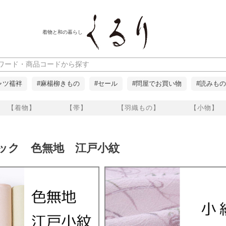
着物と和の暮らし
ャツ襦袢
#麻楊柳きもの
#セール
#問屋でお買い物
#読みもの
【着物】
【帯】
【羽織もの】
【小物】
ルック 色無地 江戸小紋