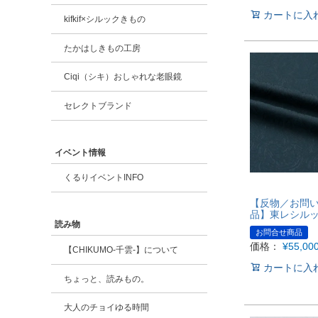
カートに入
kifkif×シルックきもの
たかはしきもの工房
Ciqi（シキ）おしゃれな老眼鏡
セレクトブランド
イベント情報
くるりイベントINFO
【反物／お問
品】東レシル
読み物
お問合せ商品
価格：
¥
55,00
【CHIKUMO-千雲-】について
カートに入
ちょっと、読みもの。
大人のチョイゆる時間