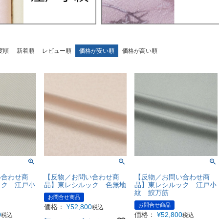
度順
新着順
レビュー順
価格が安い順
価格が高い順
い合わせ商
【反物／お問い合わせ商
【反物／お問い合わせ商
ック 江戸小
品】東レシルック 色無地
品】東レシルック 江戸小
紋 鮫万筋
お問合せ商品
お問合せ商品
価格：
¥
52,800
税込
0
価格：
¥
52,800
税込
税込