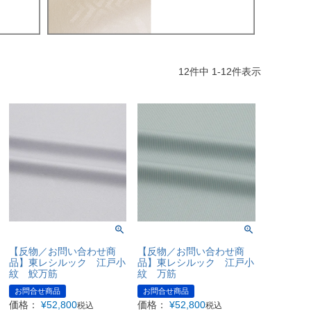
12
件中
1
-
12
件表示
【反物／お問い合わせ商
【反物／お問い合わせ商
品】東レシルック 江戸小
品】東レシルック 江戸小
紋 鮫万筋
紋 万筋
お問合せ商品
お問合せ商品
価格：
¥
52,800
価格：
¥
52,800
税込
税込