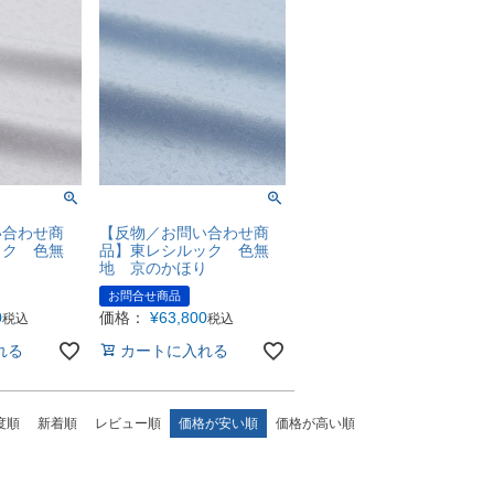
い合わせ商
【反物／お問い合わせ商
ック 色無
品】東レシルック 色無
り
地 京のかほり
お問合せ商品
0
価格：
¥
63,800
税込
税込
れる
カートに入れる
度順
新着順
レビュー順
価格が安い順
価格が高い順