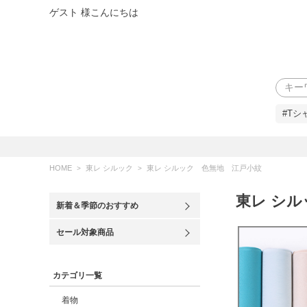
ゲスト 様こんにちは
検索
#Tシ
HOME
東レ シルック
東レ シルック 色無地 江戸小紋
東レ シ
新着＆季節のおすすめ
セール対象商品
カテゴリ一覧
着物