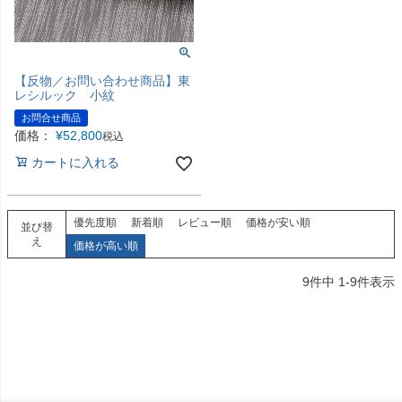
【反物／お問い合わせ商品】東
レシルック 小紋
お問合せ商品
価格：
¥
52,800
税込
カートに入れる
優先度順
新着順
レビュー順
価格が安い順
並び替
え
価格が高い順
9
件中
1
-
9
件表示