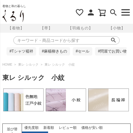
着物と和の暮らし
【着物】
【帯】
【羽織もの】
【小物】
#Tシャツ襦袢
#麻楊柳きもの
#セール
#問屋でお買い物
HOME
東レ シルック
東レ シルック 小紋
東レ シルック 小紋
優先度順
新着順
レビュー順
価格が安い順
並び替