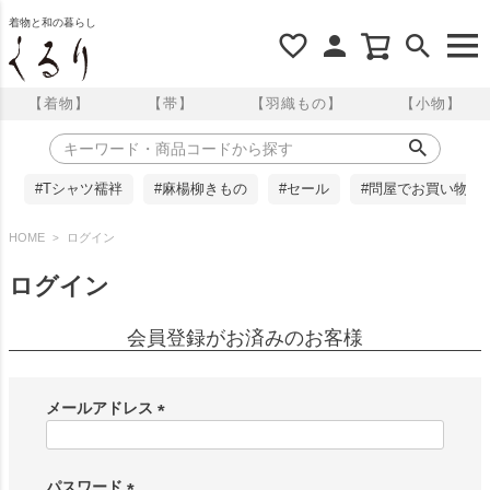
着物と和の暮らし
【着物】
【帯】
【羽織もの】
【小物】
#Tシャツ襦袢
#麻楊柳きもの
#セール
#問屋でお買い物
HOME
ログイン
ログイン
会員登録がお済みのお客様
メールアドレス
(
必
須
パスワード