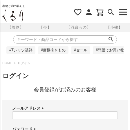
着物と和の暮らし
【着物】
【帯】
【羽織もの】
【小物】
#Tシャツ襦袢
#麻楊柳きもの
#セール
#問屋でお買い物
HOME
ログイン
ログイン
会員登録がお済みのお客様
メールアドレス
(
必
須
パスワード