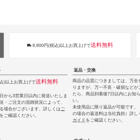
送料無料
8,800円(税込)以上お買上げで
料
返品・交換
商品の品質につきましては、万全
送料無料
(税込)以上お買上げで
りますが、万一不良・破損などが
たら、商品到着後7日以内にお知
日から3営業日以内に発送いたしま
い。
況・ご注文の混雑状況によって、
未使用品に限り返品が可能です。
る場合がございます。詳しくは
ご
の場合の返送料は当社負担）詳し
をご確認ください。
ガイド
をご確認ください。