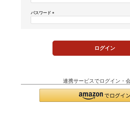
必
須
パスワード
)
(
必
須
)
ログイン
連携サービスでログイン・