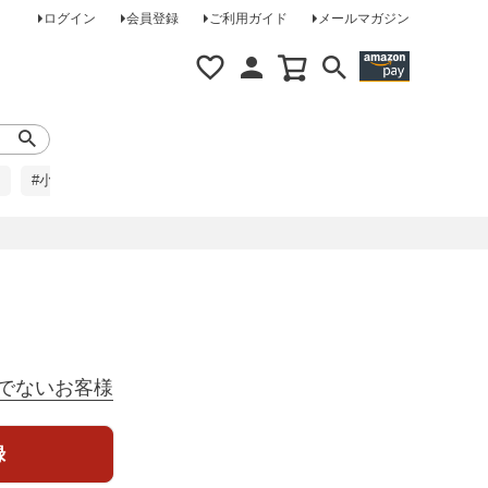
ログイン
会員登録
ご利用ガイド
メールマガジン
#小柄な方に
#レインコート
#ほめられ草履
でないお客様
録