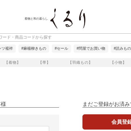
着物と和の暮らし
ャツ襦袢
#麻楊柳きもの
#セール
#問屋でお買い物
#読みもの
【着物】
【帯】
【羽織もの】
【小物】
客様
まだご登録がお済み
会員登