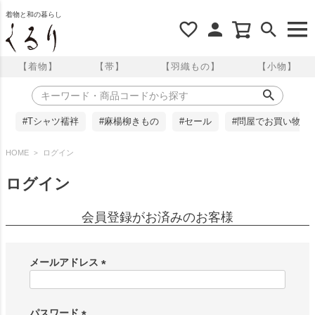
着物と和の暮らし
【着物】
【帯】
【羽織もの】
【小物】
#Tシャツ襦袢
#麻楊柳きもの
#セール
#問屋でお買い物
HOME
ログイン
ログイン
会員登録がお済みのお客様
メールアドレス
(
必
須
パスワード