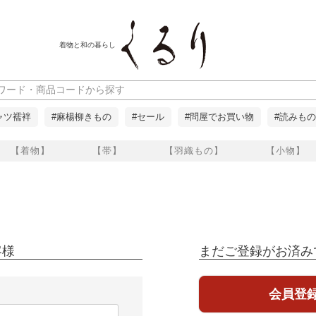
着物と和の暮らし
ャツ襦袢
#麻楊柳きもの
#セール
#問屋でお買い物
#読みもの
【着物】
【帯】
【羽織もの】
【小物】
客様
まだご登録がお済み
会員登