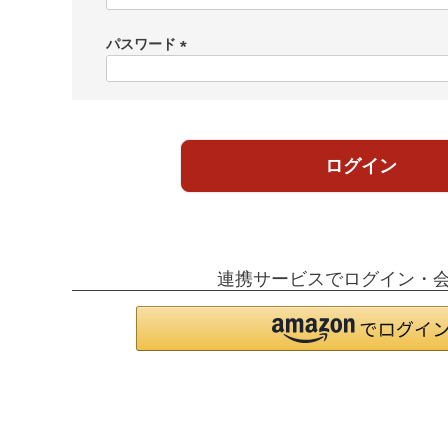
必
須
パスワード
)
(
必
須
)
ログイン
連携サービスでログイン・