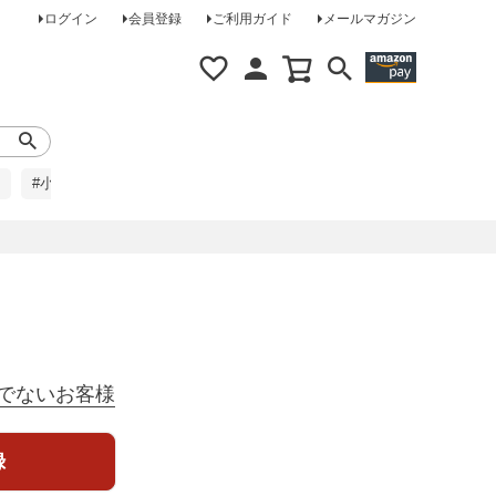
ログイン
会員登録
ご利用ガイド
メールマガジン
#小柄な方に
#レインコート
#ほめられ草履
でないお客様
録