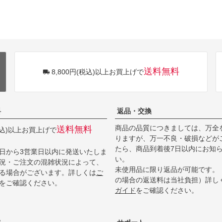
送料無料
8,800円(税込)以上お買上げで
料
返品・交換
商品の品質につきましては、万全
送料無料
(税込)以上お買上げで
りますが、万一不良・破損などが
たら、商品到着後7日以内にお知
日から3営業日以内に発送いたしま
い。
況・ご注文の混雑状況によって、
未使用品に限り返品が可能です。
る場合がございます。詳しくは
ご
の場合の返送料は当社負担）詳し
をご確認ください。
ガイド
をご確認ください。