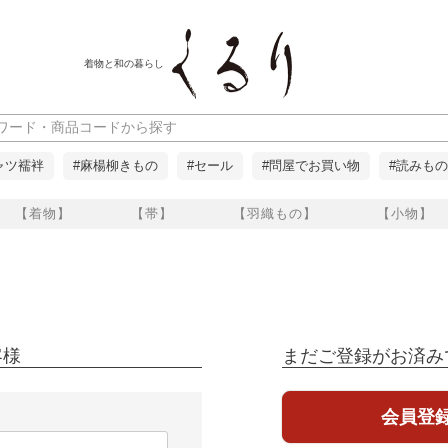
着物と和の暮らし
ャツ襦袢
#麻楊柳きもの
#セール
#問屋でお買い物
#読みもの
【着物】
【帯】
【羽織もの】
【小物】
客様
まだご登録がお済み
会員登