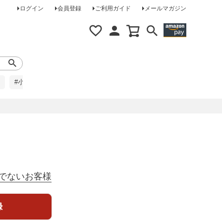
ログイン
会員登録
ご利用ガイド
メールマガジン
#小柄な方に
#レインコート
#ほめられ草履
でないお客様
録