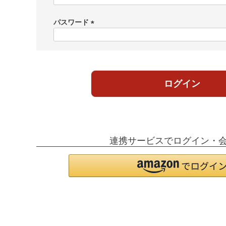
必
須
パスワード
)
(
必
須
)
ログイン
連携サービスでログイン・