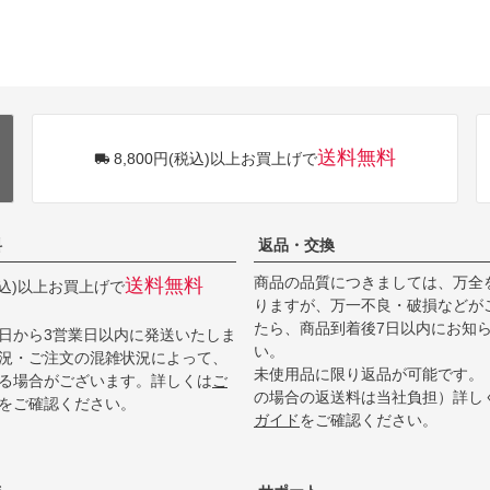
送料無料
8,800円(税込)以上お買上げで
料
返品・交換
商品の品質につきましては、万全
送料無料
(税込)以上お買上げで
りますが、万一不良・破損などが
たら、商品到着後7日以内にお知
日から3営業日以内に発送いたしま
い。
況・ご注文の混雑状況によって、
未使用品に限り返品が可能です。
る場合がございます。詳しくは
ご
の場合の返送料は当社負担）詳し
をご確認ください。
ガイド
をご確認ください。