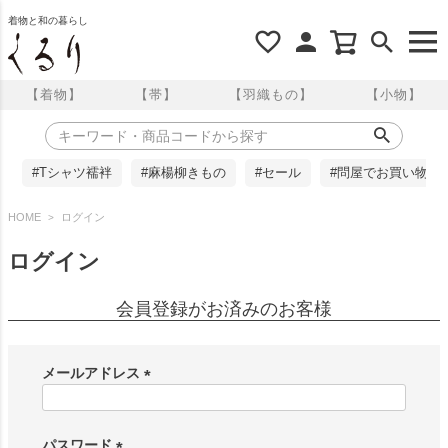
着物と和の暮らし
【着物】
【帯】
【羽織もの】
【小物】
#Tシャツ襦袢
#麻楊柳きもの
#セール
#問屋でお買い物
HOME
ログイン
ログイン
会員登録がお済みのお客様
メールアドレス
(
必
須
パスワード