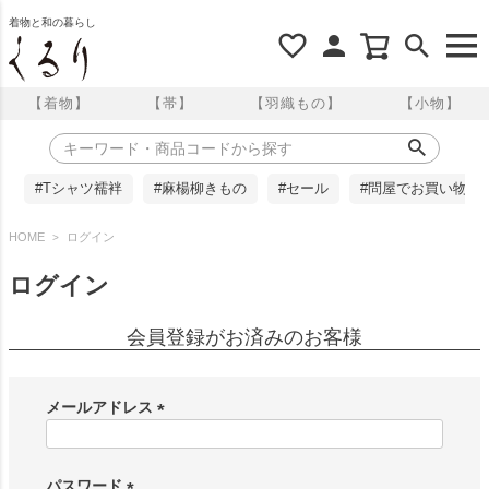
着物と和の暮らし
【着物】
【帯】
【羽織もの】
【小物】
#Tシャツ襦袢
#麻楊柳きもの
#セール
#問屋でお買い物
HOME
ログイン
ログイン
会員登録がお済みのお客様
メールアドレス
(
必
須
パスワード