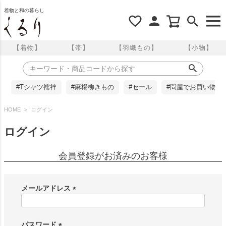
着物と和の暮らし
【着物】
【帯】
【羽織もの】
【小物】
#Tシャツ襦袢
#麻楊柳きもの
#セール
#問屋でお買い物
HOME
ログイン
ログイン
会員登録がお済みのお客様
メールアドレス
(
必
須
パスワード