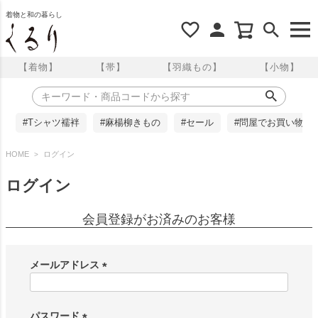
着物と和の暮らし
【着物】
【帯】
【羽織もの】
【小物】
#Tシャツ襦袢
#麻楊柳きもの
#セール
#問屋でお買い物
HOME
ログイン
ログイン
会員登録がお済みのお客様
メールアドレス
(
必
須
パスワード