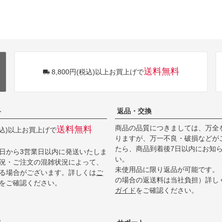
送料無料
8,800円(税込)以上お買上げで
料
返品・交換
商品の品質につきましては、万全
送料無料
(税込)以上お買上げで
りますが、万一不良・破損などが
たら、商品到着後7日以内にお知
日から3営業日以内に発送いたしま
い。
況・ご注文の混雑状況によって、
未使用品に限り返品が可能です。
る場合がございます。詳しくは
ご
の場合の返送料は当社負担）詳し
をご確認ください。
ガイド
をご確認ください。