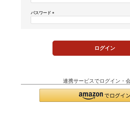
必
須
パスワード
)
(
必
須
)
ログイン
連携サービスでログイン・