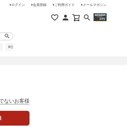
ログイン
会員登録
ご利用ガイド
メールマガジン
#小柄な方に
#レインコート
#ほめられ草履
でないお客様
録