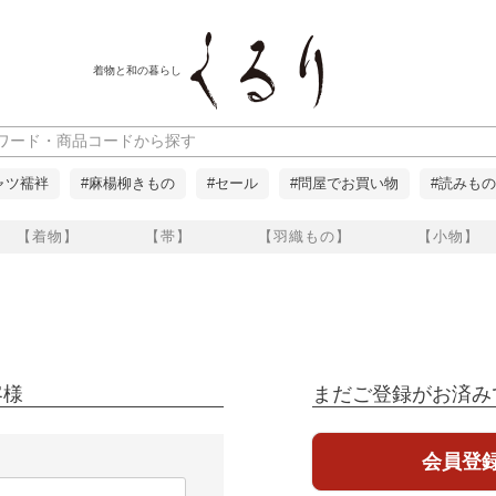
着物と和の暮らし
ャツ襦袢
#麻楊柳きもの
#セール
#問屋でお買い物
#読みもの
【着物】
【帯】
【羽織もの】
【小物】
客様
まだご登録がお済み
会員登