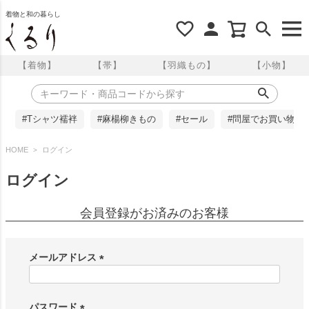
着物と和の暮らし
【着物】
【帯】
【羽織もの】
【小物】
#Tシャツ襦袢
#麻楊柳きもの
#セール
#問屋でお買い物
HOME
ログイン
ログイン
会員登録がお済みのお客様
メールアドレス
(
必
須
パスワード