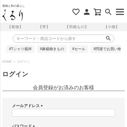
着物と和の暮らし
【着物】
【帯】
【羽織もの】
【小物】
#Tシャツ襦袢
#麻楊柳きもの
#セール
#問屋でお買い物
HOME
ログイン
ログイン
会員登録がお済みのお客様
メールアドレス
(
必
須
パスワード