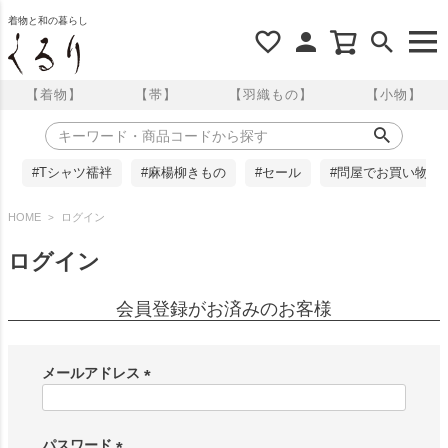
着物と和の暮らし
【着物】
【帯】
【羽織もの】
【小物】
#Tシャツ襦袢
#麻楊柳きもの
#セール
#問屋でお買い物
HOME
ログイン
ログイン
会員登録がお済みのお客様
メールアドレス
(
必
須
パスワード