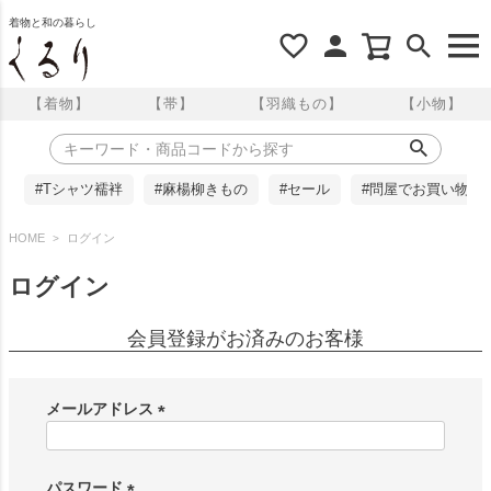
着物と和の暮らし
【着物】
【帯】
【羽織もの】
【小物】
#Tシャツ襦袢
#麻楊柳きもの
#セール
#問屋でお買い物
HOME
ログイン
ログイン
会員登録がお済みのお客様
メールアドレス
(
必
須
パスワード