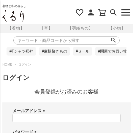
着物と和の暮らし
【着物】
【帯】
【羽織もの】
【小物】
#Tシャツ襦袢
#麻楊柳きもの
#セール
#問屋でお買い物
HOME
ログイン
ログイン
会員登録がお済みのお客様
メールアドレス
(
必
須
パスワード