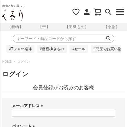
着物と和の暮らし
【着物】
【帯】
【羽織もの】
【小物】
#Tシャツ襦袢
#麻楊柳きもの
#セール
#問屋でお買い物
HOME
ログイン
ログイン
会員登録がお済みのお客様
メールアドレス
(
必
須
パスワード