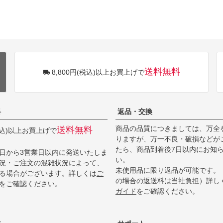
送料無料
8,800円(税込)以上お買上げで
料
返品・交換
商品の品質につきましては、万全
送料無料
(税込)以上お買上げで
りますが、万一不良・破損などが
たら、商品到着後7日以内にお知
日から3営業日以内に発送いたしま
い。
況・ご注文の混雑状況によって、
未使用品に限り返品が可能です。
る場合がございます。詳しくは
ご
の場合の返送料は当社負担）詳し
をご確認ください。
ガイド
をご確認ください。