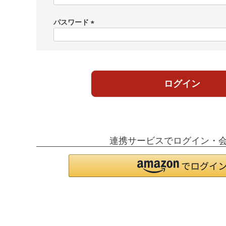
必
須
パスワード
)
(
必
須
)
ログイン
連携サービスでログイン・