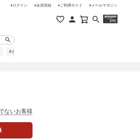
ログイン
会員登録
ご利用ガイド
メールマガジン
#小柄な方に
#レインコート
#ほめられ草履
でないお客様
録