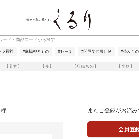
着物と和の暮らし
ャツ襦袢
#麻楊柳きもの
#セール
#問屋でお買い物
#読みもの
【着物】
【帯】
【羽織もの】
【小物】
客様
まだご登録がお済み
会員登