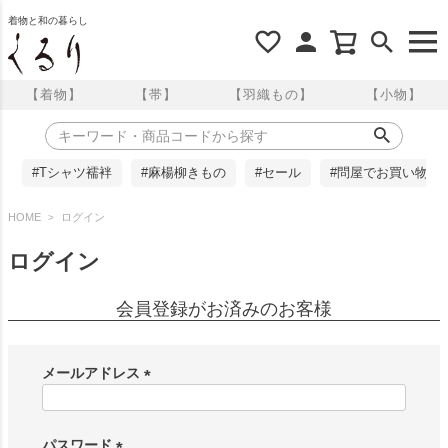
着物と和の暮らし
【着物】
【帯】
【羽織もの】
【小物】
#Tシャツ襦袢
#麻楊柳きもの
#セール
#問屋でお買い物
HOME
ログイン
ログイン
会員登録がお済みのお客様
メールアドレス
(
必
須
パスワード