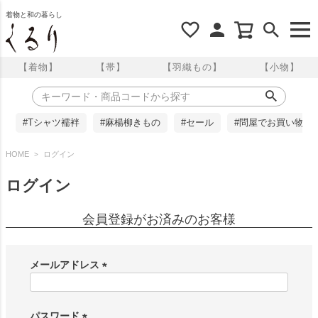
着物と和の暮らし
【着物】
【帯】
【羽織もの】
【小物】
#Tシャツ襦袢
#麻楊柳きもの
#セール
#問屋でお買い物
HOME
ログイン
ログイン
会員登録がお済みのお客様
メールアドレス
(
必
須
パスワード