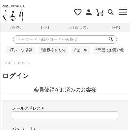
着物と和の暮らし
【着物】
【帯】
【羽織もの】
【小物】
#Tシャツ襦袢
#麻楊柳きもの
#セール
#問屋でお買い物
HOME
ログイン
ログイン
会員登録がお済みのお客様
メールアドレス
(
必
須
パスワード